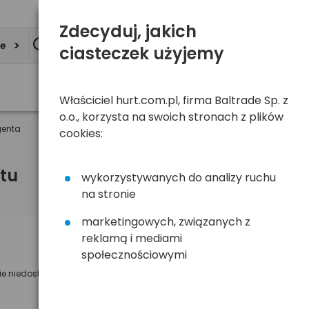
Zdecyduj, jakich
ie
ciasteczek użyjemy
Właściciel hurt.com.pl, firma Baltrade Sp. z
o.o., korzysta na swoich stronach z plików
genta
cookies:
tu
wykorzystywanych do analizy ruchu
na stronie
marketingowych, związanych z
reklamą i mediami
Powiadom mnie o dostępności
społecznościowymi
ie niedostępny
Wyślemy powiadomienie o dostęności
na poniższy adres e-mail