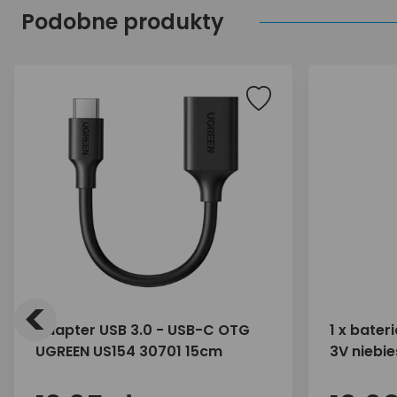
Podobne produkty
<
Adapter USB 3.0 - USB-C OTG
1 x bater
UGREEN US154 30701 15cm
3V niebi