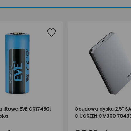
ia litowa EVE CR17450L
Obudowa dysku 2,5" S
eska
C UGREEN CM300 7049