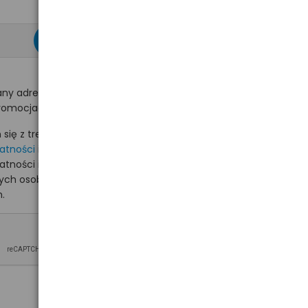
zapisz się >
ny adres e-mail
romocjach na hurt.com.pl.
ię z treścią i akceptuję
watności
i akceptuję
watności i wyrażam zgodę
nych osobowych na
.