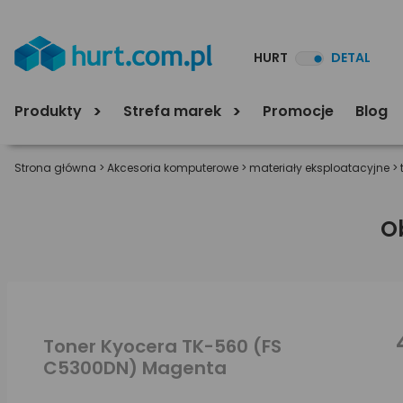
HURT
DETAL
Produkty
Strefa marek
Promocje
Blog
Strona główna
>
Akcesoria komputerowe
>
materiały eksploatacyjne
>
O
Toner Kyocera TK-560 (FS
C5300DN) Magenta