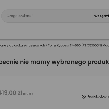
Wszędz
tonery do drukarek laserowych
>
Toner Kyocera TK-560 (FS C5300DN) Ma
becnie nie mamy wybranego produk
419,00 zł
brutto
Produkt obecn