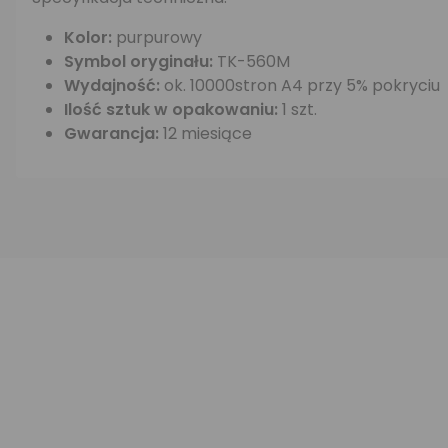
Kolor:
purpurowy
Symbol oryginału:
TK-560M
Wydajność:
ok. 10000stron A4 przy 5% pokryciu
Ilość sztuk w opakowaniu:
1 szt.
Gwarancja:
12 miesiące