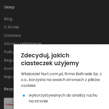
Sklep
Blog
O firmie
Dostawa
Zwroty i reklamacje
Polityka Prywatności
Zdecyduj, jakich
Regulamin
ciasteczek użyjemy
Kontakt
Właściciel hurt.com.pl, firma Baltrade Sp. z
Najczęściej zadawane pytania
o.o., korzysta na swoich stronach z plików
cookies:
Bezpieczne płatności
wykorzystywanych do analizy ruchu
na stronie