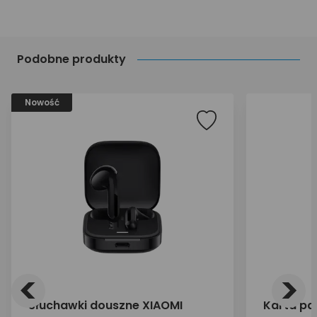
Podobne produkty
Nowość
<
>
Słuchawki douszne XIAOMI
Karta pa