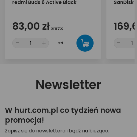
redmi Buds 6 Active Black
SanDisk 
83,00 zł
169,6
brutto
-
+
-
szt.
Newsletter
W hurt.com.pl co tydzień nowa
promocja!
Zapisz się do newslettera i bądź na bieżąco.