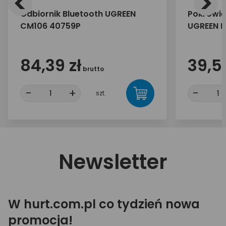
<
>
Odbiornik Bluetooth UGREEN
Pokrowie
CM106 40759P
UGREEN L
84,39 zł
39,50
brutto
-
+
-
szt.
Newsletter
W hurt.com.pl co tydzień nowa
promocja!