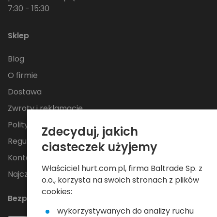
7:30 - 15:30
Sklep
Blog
O firmie
Dostawa
Zwroty i reklamacje
Polityka Prywatności
Zdecyduj, jakich
Regulamin
ciasteczek użyjemy
Kontakt
Właściciel hurt.com.pl, firma Baltrade Sp. z
Najczęściej zadawane pytania
o.o., korzysta na swoich stronach z plików
cookies:
Bezpieczne płatności
wykorzystywanych do analizy ruchu