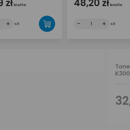
 zł
48,20 zł
brutto
brutto
+
+
-
-
+
+
szt.
szt.
Tone
K30
32