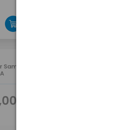
86,99 zł
brutto
-
-
+
+
szt.
r Samsung 300 CLP BLACK CLP-
0A
,00 zł
brutto