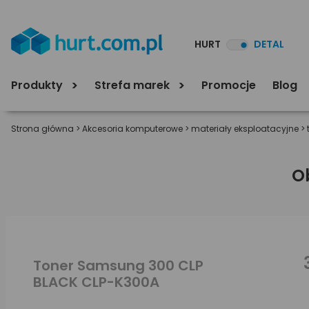
HURT
DETAL
Produkty
Strefa marek
Promocje
Blog
Strona główna
>
Akcesoria komputerowe
>
materiały eksploatacyjne
>
O
Toner Samsung 300 CLP
BLACK CLP-K300A