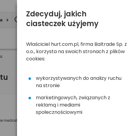
Zdecyduj, jakich
ie
ciasteczek użyjemy
Właściciel hurt.com.pl, firma Baltrade Sp. z
o.o., korzysta na swoich stronach z plików
0A
cookies:
tu
wykorzystywanych do analizy ruchu
na stronie
marketingowych, związanych z
reklamą i mediami
Powiadom mnie o dostępności
społecznościowymi
ie niedostępny
Wyślemy powiadomienie o dostęności
na poniższy adres e-mail