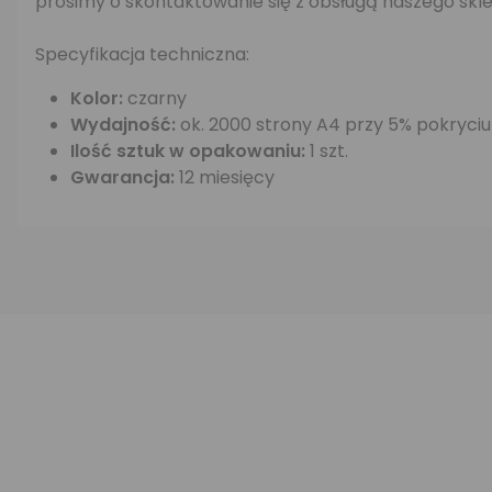
prosimy o skontaktowanie się z obsługą naszego skle
Specyfikacja techniczna:
Kolor:
czarny
Wydajność:
ok. 2000 strony A4 przy 5% pokryciu
Ilość sztuk w opakowaniu:
1 szt.
Gwarancja:
12 miesięcy