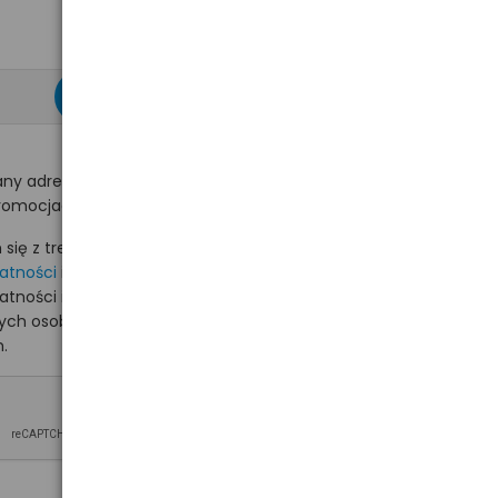
zapisz się >
ny adres e-mail
romocjach na hurt.com.pl.
ię z treścią i akceptuję
watności
i akceptuję
watności i wyrażam zgodę
nych osobowych na
.