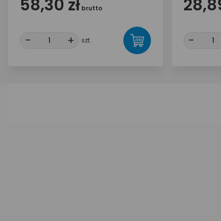
58,30 zł
28,89
brutto
-
-
+
+
-
-
szt.