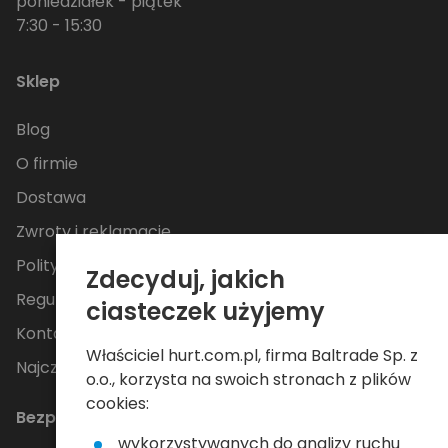
poniedziałek - piątek
7:30 - 15:30
Sklep
Blog
O firmie
Dostawa
Zwroty i reklamacje
Polityka Prywatności
Zdecyduj, jakich
Regulamin
ciasteczek użyjemy
Kontakt
Właściciel hurt.com.pl, firma Baltrade Sp. z
Najczęściej zadawane pytania
o.o., korzysta na swoich stronach z plików
cookies:
Bezpieczne płatności
wykorzystywanych do analizy ruchu