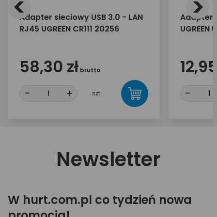
<
>
Adapter sieciowy USB 3.0 - LAN
Adapter 
RJ45 UGREEN CR111 20256
UGREEN U
58,30 zł
12,95
brutto
-
+
-
szt.
Newsletter
W hurt.com.pl co tydzień nowa
promocja!