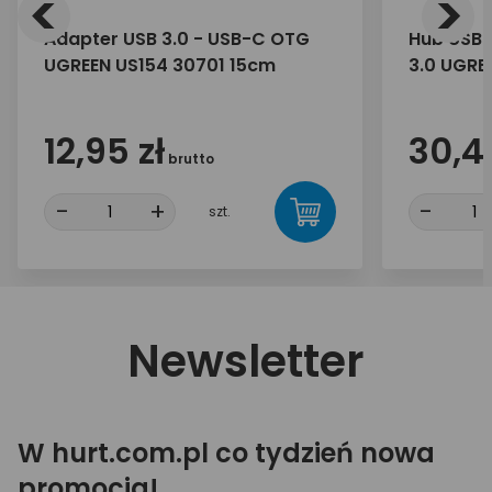
<
>
Adapter USB 3.0 - USB-C OTG
Hub USB 
UGREEN US154 30701 15cm
3.0 UGRE
12,95 zł
30,40
brutto
-
+
-
szt.
Newsletter
W hurt.com.pl co tydzień nowa
promocja!