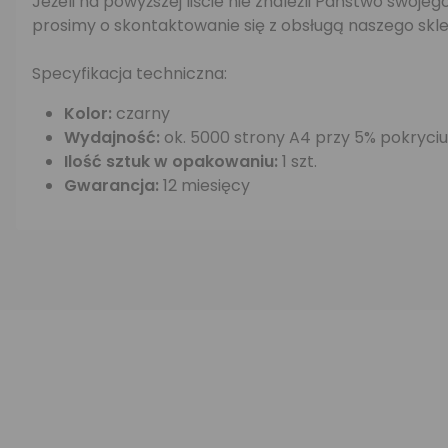
Jeżeli na powyższej liście nie znaleźli Państwo swo
prosimy o skontaktowanie się z obsługą naszego skle
Specyfikacja techniczna:
Kolor:
czarny
Wydajność:
ok. 5000 strony A4 przy 5% pokryciu
Ilość sztuk w opakowaniu:
1 szt.
Gwarancja:
12 miesięcy