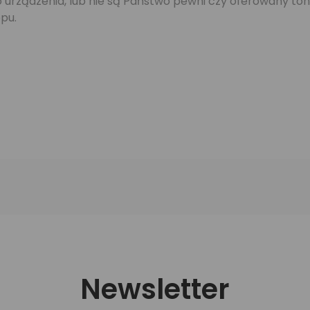
jego urządzenia, lub nie są Państwo pewni czy oferowany 
pu.
Newsletter