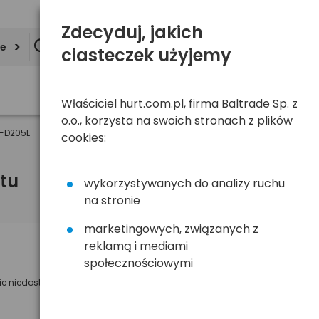
Zdecyduj, jakich
ie
ciasteczek użyjemy
Właściciel hurt.com.pl, firma Baltrade Sp. z
o.o., korzysta na swoich stronach z plików
T-D205L
cookies:
tu
wykorzystywanych do analizy ruchu
na stronie
marketingowych, związanych z
reklamą i mediami
Powiadom mnie o dostępności
społecznościowymi
ie niedostępny
Wyślemy powiadomienie o dostęności
na poniższy adres e-mail