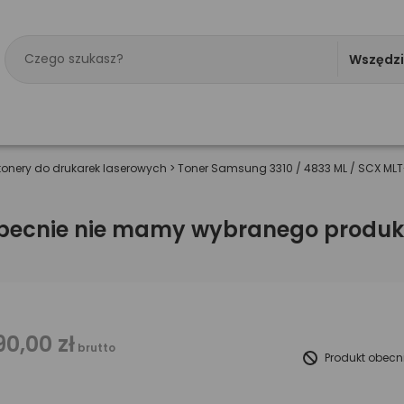
Wszędz
tonery do drukarek laserowych
>
Toner Samsung 3310 / 4833 ML / SCX ML
becnie nie mamy wybranego produk
90,00 zł
brutto
Produkt obecn