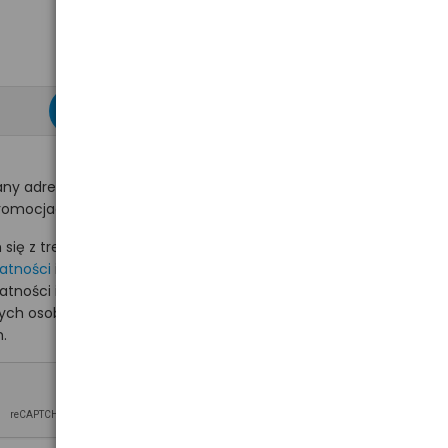
zapisz się >
ny adres e-mail
romocjach na hurt.com.pl.
ię z treścią i akceptuję
watności
i akceptuję
watności i wyrażam zgodę
nych osobowych na
.