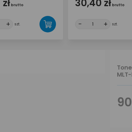
 zł
30,40 zł
brutto
brutto
+
+
-
-
+
+
szt.
szt.
Tone
MLT-
90