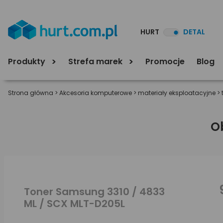
HURT
DETAL
Produkty
Strefa marek
Promocje
Blog
Strona główna
>
Akcesoria komputerowe
>
materiały eksploatacyjne
>
O
Toner Samsung 3310 / 4833
ML / SCX MLT-D205L