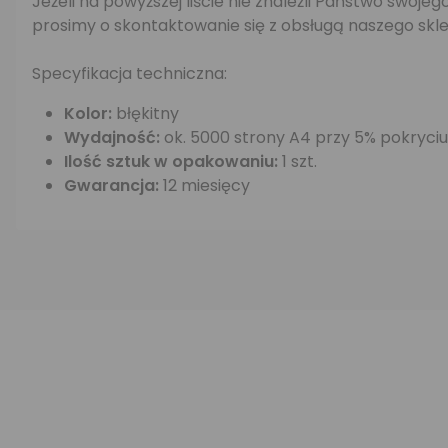
Jeżeli na powyższej liście nie znaleźli Państwo swo
prosimy o skontaktowanie się z obsługą naszego skle
Specyfikacja techniczna:
Kolor:
błękitny
Wydajność:
ok. 5000 strony A4 przy 5% pokryciu
Ilość sztuk w opakowaniu:
1 szt.
Gwarancja:
12 miesięcy