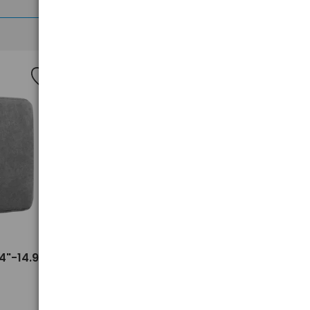
>
4"-14.9"
Adapter sieciowy USB 3.0 - LAN
RJ45 UGREEN CR111 20256