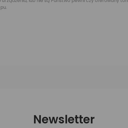
jego urządzenia, lub nie są Państwo pewni czy oferowany 
pu.
Newsletter