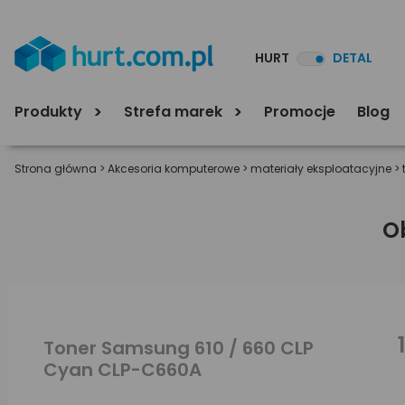
HURT
DETAL
Produkty
Strefa marek
Promocje
Blog
Strona główna
>
Akcesoria komputerowe
>
materiały eksploatacyjne
>
O
Toner Samsung 610 / 660 CLP
Cyan CLP-C660A