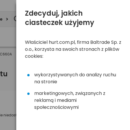
Zdecyduj, jakich
ie
ciasteczek użyjemy
Właściciel hurt.com.pl, firma Baltrade Sp. z
o.o., korzysta na swoich stronach z plików
-C660A
cookies:
tu
wykorzystywanych do analizy ruchu
na stronie
marketingowych, związanych z
reklamą i mediami
Powiadom mnie o dostępności
społecznościowymi
ie niedostępny
Wyślemy powiadomienie o dostęności
na poniższy adres e-mail