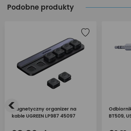
Podobne produkty
<
Magnetyczny organizer na
Odbiorni
kable UGREEN LP987 45097
BT509, U