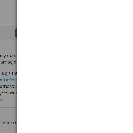
zapisz się >
ny adres e-mail
romocjach na hurt.com.pl.
ię z treścią i akceptuję
watności
i akceptuję
watności i wyrażam zgodę
nych osobowych na
.