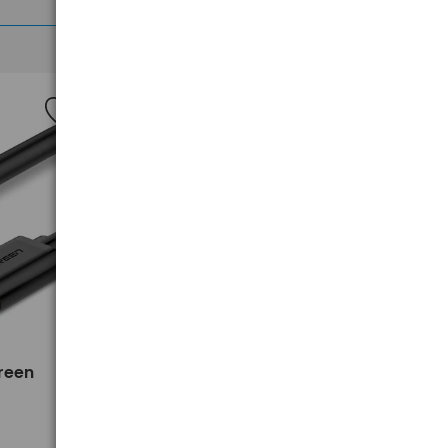
Nowość
>
reen
akumulator żelowy AGM SSB SBL
12-12L 12V 12Ah T2