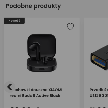
Podobne produkty
Nowość
<
Słuchawki douszne XIAOMI
Przedłuż
redmi Buds 6 Active Black
US129 30