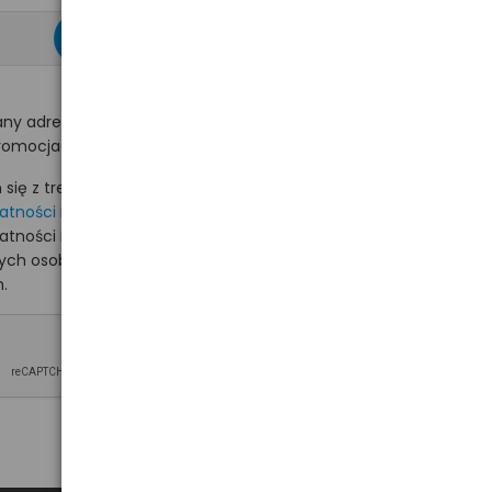
zapisz się >
ny adres e-mail
romocjach na hurt.com.pl.
ię z treścią i akceptuję
watności
i akceptuję
watności i wyrażam zgodę
nych osobowych na
.