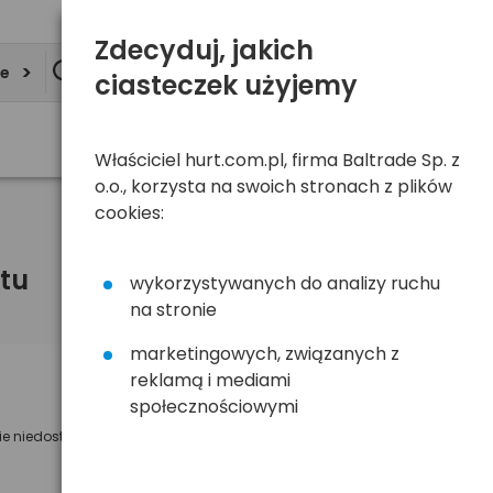
Zdecyduj, jakich
ie
ciasteczek użyjemy
Właściciel hurt.com.pl, firma Baltrade Sp. z
o.o., korzysta na swoich stronach z plików
cookies:
tu
wykorzystywanych do analizy ruchu
na stronie
marketingowych, związanych z
reklamą i mediami
Powiadom mnie o dostępności
społecznościowymi
ie niedostępny
Wyślemy powiadomienie o dostęności
na poniższy adres e-mail