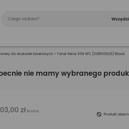
Wszędz
tonery do drukarek laserowych
>
Toner Xerox 3119 WC (013R00625) Black
becnie nie mamy wybranego produk
103,00 zł
brutto
Produkt obecn