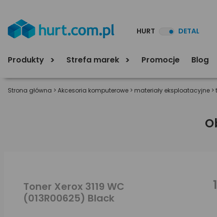
HURT
DETAL
Produkty
Strefa marek
Promocje
Blog
Strona główna
>
Akcesoria komputerowe
>
materiały eksploatacyjne
>
O
Toner Xerox 3119 WC
(013R00625) Black