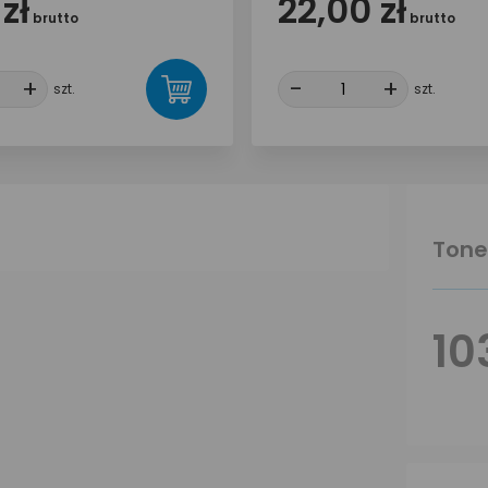
 zł
22,00 zł
brutto
brutto
+
+
-
-
+
+
szt.
szt.
Tone
10