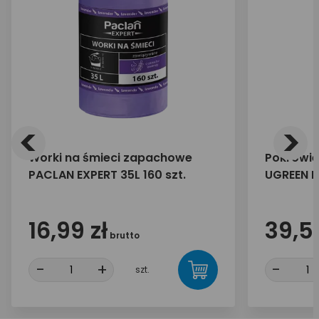
<
>
Worki na śmieci zapachowe
Pokrowie
PACLAN EXPERT 35L 160 szt.
UGREEN L
16,99 zł
39,50
brutto
-
+
-
szt.