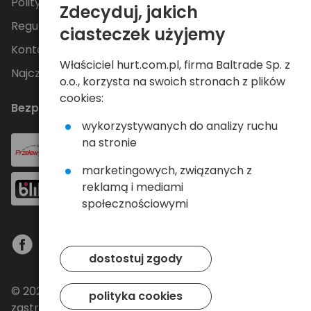
Polityka Prywatności
Zdecyduj, jakich
Regulamin
ciasteczek użyjemy
Kontakt
Właściciel hurt.com.pl, firma Baltrade Sp. z
Najczęściej zadawane pytania
o.o., korzysta na swoich stronach z plików
cookies:
Bezpieczne płatności
wykorzystywanych do analizy ruchu
na stronie
marketingowych, związanych z
reklamą i mediami
społecznościowymi
dostostuj zgody
© 2024 Baltrade sp. z o.o. - Wszelkie prawa
polityka cookies
zastrzeżone.