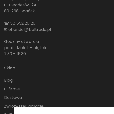
ul. Geodetów 24
80-298 Gdańsk
☎
58 552 20 20
✉
ehandel@baltrade.pl
Godziny otwarcia:
poniedziałek - piątek
7:30 - 15:30
Sklep
Blog
O firmie
Dostawa
Zwroty i reklamacje