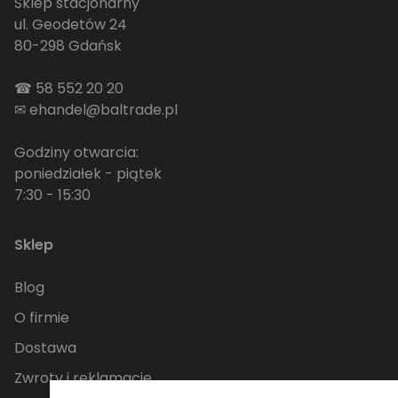
Sklep stacjonarny
ul. Geodetów 24
80-298 Gdańsk
☎
58 552 20 20
✉
ehandel@baltrade.pl
Godziny otwarcia:
poniedziałek - piątek
7:30 - 15:30
Sklep
Blog
O firmie
Dostawa
Zwroty i reklamacje