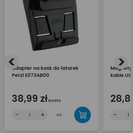
<
>
adapter na kask do latarek
Magnetyc
Petzl E073AB00
kable UG
38,99 zł
28,89
brutto
-
+
-
szt.