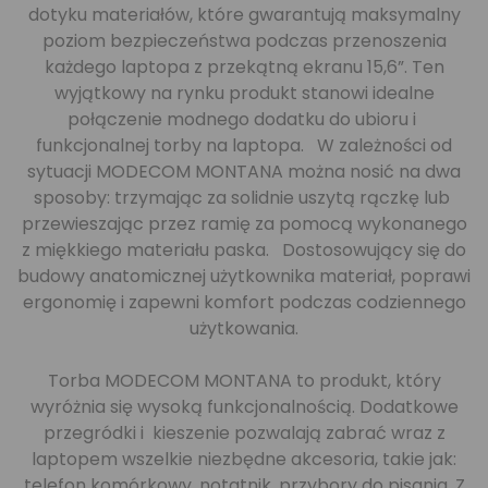
dotyku materiałów, które gwarantują maksymalny
poziom bezpieczeństwa podczas przenoszenia
każdego laptopa z przekątną ekranu 15,6”. Ten
wyjątkowy na rynku produkt stanowi idealne
połączenie modnego dodatku do ubioru i
funkcjonalnej torby na laptopa. W zależności od
sytuacji MODECOM MONTANA można nosić na dwa
sposoby: trzymając za solidnie uszytą rączkę lub
przewieszając przez ramię za pomocą wykonanego
z miękkiego materiału paska. Dostosowujący się do
budowy anatomicznej użytkownika materiał, poprawi
ergonomię i zapewni komfort podczas codziennego
użytkowania.
Torba MODECOM MONTANA to produkt, który
wyróżnia się wysoką funkcjonalnością. Dodatkowe
przegródki i kieszenie pozwalają zabrać wraz z
laptopem wszelkie niezbędne akcesoria, takie jak:
telefon komórkowy, notatnik, przybory do pisania. Z