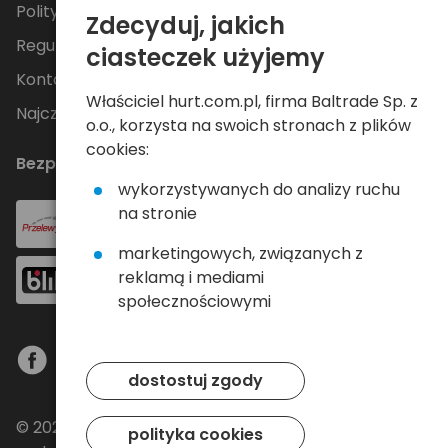
Polityka Prywatności
Zdecyduj, jakich
Regulamin
ciasteczek użyjemy
Kontakt
Właściciel hurt.com.pl, firma Baltrade Sp. z
Najczęściej zadawane pytania
o.o., korzysta na swoich stronach z plików
cookies:
Bezpieczne płatności
wykorzystywanych do analizy ruchu
na stronie
marketingowych, związanych z
reklamą i mediami
społecznościowymi
dostostuj zgody
© 2024 Baltrade sp. z o.o. - Wszelkie prawa
polityka cookies