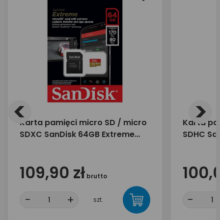
<
>
Karta pamięci micro SD / micro
Karta pa
SDXC SanDisk 64GB Extreme
SDHC San
170/80 MB/s
GoPro 66
109,90 zł
100,0
brutto
-
+
-
szt.