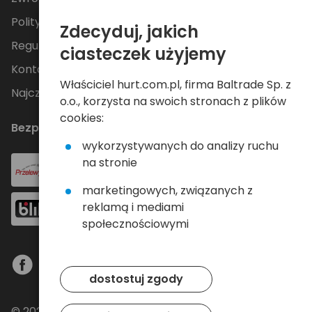
Polityka Prywatności
Zdecyduj, jakich
Regulamin
ciasteczek użyjemy
Kontakt
Właściciel hurt.com.pl, firma Baltrade Sp. z
Najczęściej zadawane pytania
o.o., korzysta na swoich stronach z plików
cookies:
Bezpieczne płatności
wykorzystywanych do analizy ruchu
na stronie
marketingowych, związanych z
reklamą i mediami
społecznościowymi
dostostuj zgody
© 2024 Baltrade sp. z o.o. - Wszelkie prawa