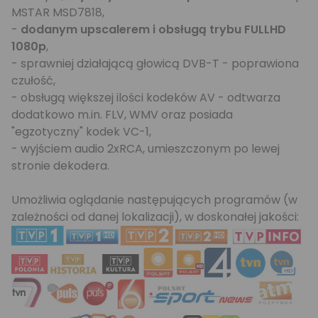
MSTAR MSD7818,
-
dodanym upscalerem i obsługą trybu FULLHD
1080p
,
- sprawniej działającą głowicą DVB-T - poprawiona
czułość,
- obsługą większej ilości kodeków AV - odtwarza
dodatkowo m.in. FLV, WMV oraz posiada
"egzotyczny" kodek VC-1,
- wyjściem audio 2xRCA, umieszczonym po lewej
stronie dekodera.
Umożliwia oglądanie następujących programów (
w
zależności od danej lokalizacji
), w doskonałej jakości: