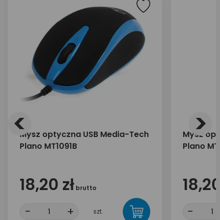
<
>
Mysz optyczna USB Media-Tech
Mysz opt
Plano MT1091B
Plano MT
18,20 zł
18,20
brutto
-
+
-
szt.