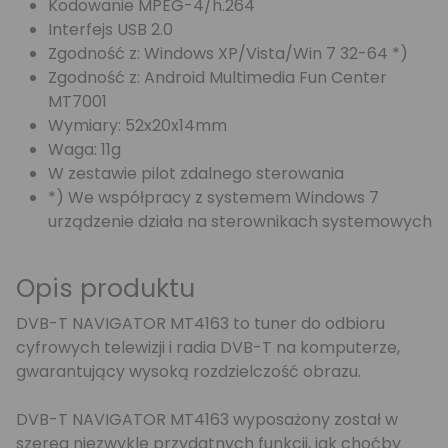
Kodowanie MPEG-4/h.264
Interfejs USB 2.0
Zgodność z: Windows XP/Vista/Win 7 32-64 *)
Zgodność z: Android Multimedia Fun Center
MT7001
Wymiary: 52x20x14mm
Waga: 11g
W zestawie pilot zdalnego sterowania
*) We współpracy z systemem Windows 7
urządzenie działa na sterownikach systemowych
Opis produktu
DVB-T NAVIGATOR MT4163 to tuner do odbioru
cyfrowych telewizji i radia DVB-T na komputerze,
gwarantujący wysoką rozdzielczość obrazu.
DVB-T NAVIGATOR MT4163 wyposażony został w
szereg niezwykle przydatnych funkcji, jak choćby