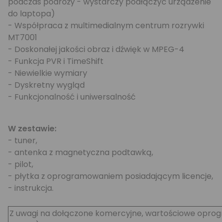
podczas podróży - wystarczy podłączyć urządzenie
do laptopa)
- Współpraca z multimedialnym centrum rozrywki
MT7001
- Doskonałej jakości obraz i dźwięk w MPEG-4
- Funkcja PVR i TimeShift
- Niewielkie wymiary
- Dyskretny wygląd
- Funkcjonalność i uniwersalność
W zestawie:
- tuner,
- antenka z magnetyczna podtawką,
- pilot,
- płytka z oprogramowaniem posiadającym licencje,
- instrukcja.
Z uwagi na dołączone komercyjne, wartościowe oprog