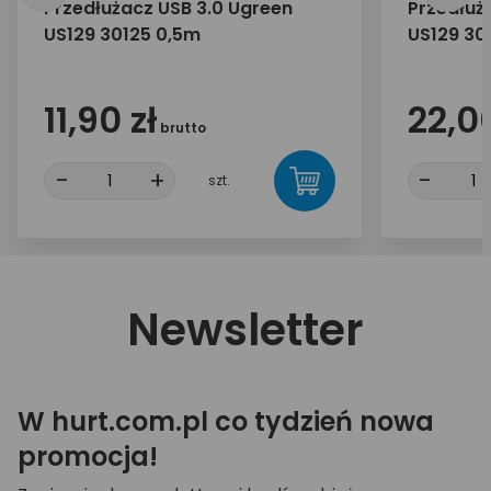
Przedłużacz USB 3.0 Ugreen
Przedłuż
US129 30125 0,5m
US129 30
11,90 zł
22,00
brutto
-
+
-
szt.
Newsletter
W hurt.com.pl co tydzień nowa
promocja!