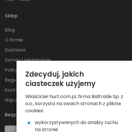
Sklep
Blog
O firmie
Dostawa
Zwroty i reklamacje
Polityka Prywatności
Zdecyduj, jakich
Regulamin
ciasteczek użyjemy
Kontakt
Właściciel hurt.com.pl, firma Baltrade Sp. z
Najczęściej zadawane pytania
o.o., korzysta na swoich stronach z plików
cookies:
Bezpieczne płatności
wykorzystywanych do analizy ruchu
na stronie