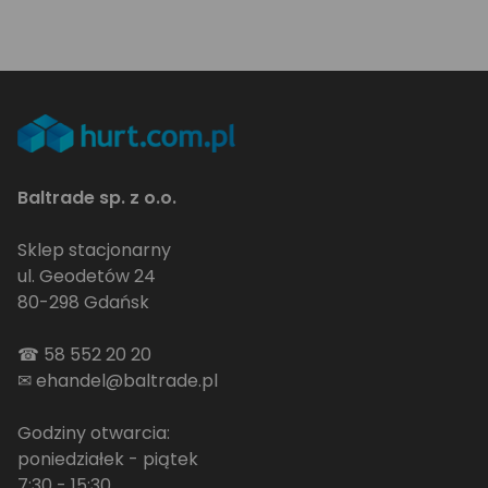
Baltrade sp. z o.o.
Sklep stacjonarny
ul. Geodetów 24
80-298 Gdańsk
☎
58 552 20 20
✉
ehandel@baltrade.pl
Godziny otwarcia:
poniedziałek - piątek
7:30 - 15:30