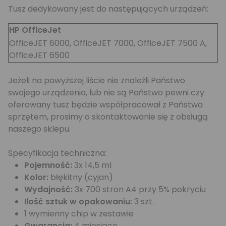
Tusz dedykowany jest do następujących urządzeń:
HP OfficeJet
OfficeJET 6000, OfficeJET 7000, OfficeJET 7500 A,
OfficeJET 6500
Jeżeli na powyższej liście nie znaleźli Państwo
swojego urządzenia, lub nie są Państwo pewni czy
oferowany tusz będzie współpracował z Państwa
sprzętem, prosimy o skontaktowanie się z obsługą
naszego sklepu.
Specyfikacja techniczna:
Pojemność:
3x 14,5 ml
Kolor:
błękitny (cyjan)
Wydajność:
3x 700 stron A4 przy 5% pokryciu
Ilość sztuk w opakowaniu:
3 szt.
1 wymienny chip w zestawie
Gwarancja:
4 miesiące