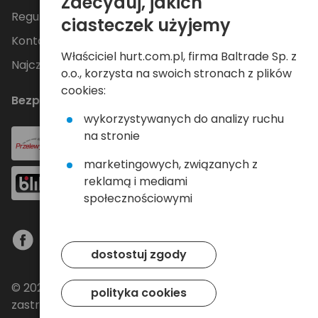
Zdecyduj, jakich
Regulamin
ciasteczek użyjemy
Kontakt
Właściciel hurt.com.pl, firma Baltrade Sp. z
Najczęściej zadawane pytania
o.o., korzysta na swoich stronach z plików
cookies:
Bezpieczne płatności
wykorzystywanych do analizy ruchu
na stronie
marketingowych, związanych z
reklamą i mediami
społecznościowymi
dostostuj zgody
© 2024 Baltrade sp. z o.o. - Wszelkie prawa
polityka cookies
zastrzeżone.