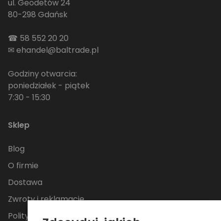
ul. Geodetów 24
80-298 Gdańsk
☎
58 552 20 20
✉
ehandel@baltrade.pl
Godziny otwarcia:
poniedziałek - piątek
7:30 - 15:30
Sklep
Blog
O firmie
Dostawa
Zwroty i reklamacje
Polityka Prywatności