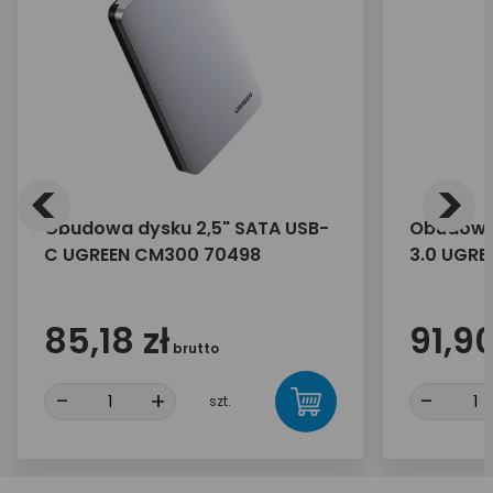
<
>
Obudowa dysku 2,5" SATA USB-
Obudowa 
C UGREEN CM300 70498
3.0 UGRE
85,18 zł
91,90
brutto
-
+
-
szt.