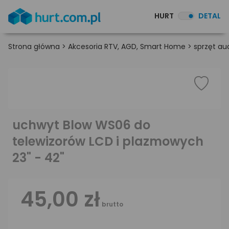
HURT
DETAL
Strona główna
>
Akcesoria RTV, AGD, Smart Home
>
sprzęt au
uchwyt Blow WS06 do
telewizorów LCD i plazmowych
23" - 42"
45,00 zł
brutto