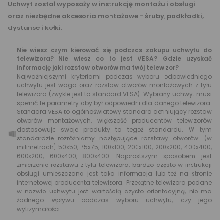
Uchwyt został wyposaży w instrukcję montażu i obsługi
oraz niezbędne akcesoria montażowe - śruby, podkładki,
dystanse i kołki.
Nie wiesz czym kierować się podczas zakupu uchwytu do
telewizora? Nie wiesz co to jest VESA? Gdzie uzyskać
informację jaki rozstaw otworów ma twój telewizor?
Najważniejszymi kryteriami podczas wyboru odpowiedniego
uchwytu jest waga oraz rozstaw otworów montażowych z tyłu
telewizora (zwykle jest to standard VESA). Wybrany uchwyt musi
spełnić te parametry aby był odpowiedni dla danego telewizora.
Standard VESA to ogólnoświatowy standard definiujący rozstaw
otworów montażowych, większość producentów telewizorów
dostosowuje swoje produkty to tegoż standardu. W tym
standardzie rozróżniamy następujące rozstawy otworów: (w
milimetrach) 50x50, 75x75, 100x100, 200x100, 200x200, 400x400,
600x200, 600x400, 800x400. Najprostszym sposobem jest
zmierzenie rozstawu z tyłu telewizora, bardzo często w instrukcji
obsługi umieszczana jest taka informacja lub też na stronie
internetowej producenta telewizora. Przekątne telewizora podane
w nazwie uchwytu jest wartością czysto orientacyjną, nie ma
żadnego wpływu podczas wyboru uchwytu, czy jego
wytrzymałości.