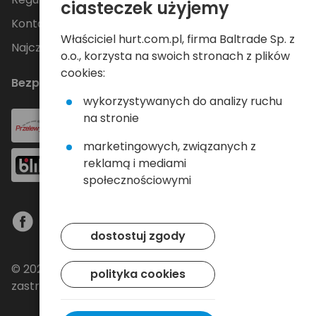
ciasteczek użyjemy
Kontakt
Właściciel hurt.com.pl, firma Baltrade Sp. z
Najczęściej zadawane pytania
o.o., korzysta na swoich stronach z plików
cookies:
Bezpieczne płatności
wykorzystywanych do analizy ruchu
na stronie
marketingowych, związanych z
reklamą i mediami
społecznościowymi
dostostuj zgody
© 2024 Baltrade sp. z o.o. - Wszelkie prawa
polityka cookies
zastrzeżone.