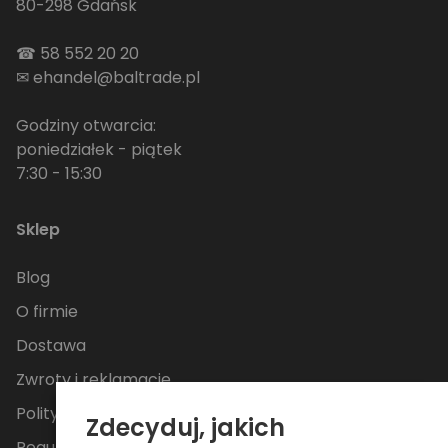
80-298 Gdańsk
☎
58 552 20 20
✉
ehandel@baltrade.pl
Godziny otwarcia:
poniedziałek - piątek
7:30 - 15:30
Sklep
Blog
O firmie
Dostawa
Zwroty i reklamacje
Polityka Prywatności
Zdecyduj, jakich
Regulamin