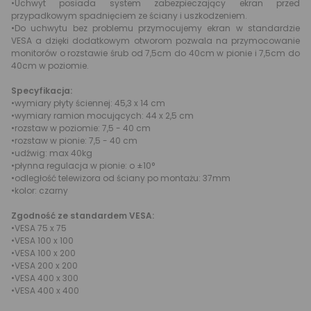
•Uchwyt posiada system zabezpieczający ekran przed
przypadkowym spadnięciem ze ściany i uszkodzeniem.
•Do uchwytu bez problemu przymocujemy ekran w standardzie
VESA a dzięki dodatkowym otworom pozwala na przymocowanie
monitorów o rozstawie śrub od 7,5cm do 40cm w pionie i 7,5cm do
40cm w poziomie.
Specyfikacja:
•wymiary płyty ściennej: 45,3 x 14 cm
•wymiary ramion mocujących: 44 x 2,5 cm
•rozstaw w poziomie: 7,5 - 40 cm
•rozstaw w pionie: 7,5 - 40 cm
•udźwig: max 40kg
•płynna regulacja w pionie: o ±10°
•odległość telewizora od ściany po montażu: 37mm
•kolor: czarny
Zgodność ze standardem VESA:
•VESA 75 x 75
•VESA 100 x 100
•VESA 100 x 200
•VESA 200 x 200
•VESA 400 x 300
•VESA 400 x 400