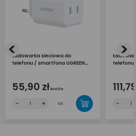
<
>
Ładowarka sieciowa do
Ładowark
telefonu / smartfona UGREEN
telefonu
45W 2x USB-C X526 65154
65W 2x U
35042
55,90 zł
111,79
brutto
-
+
-
szt.