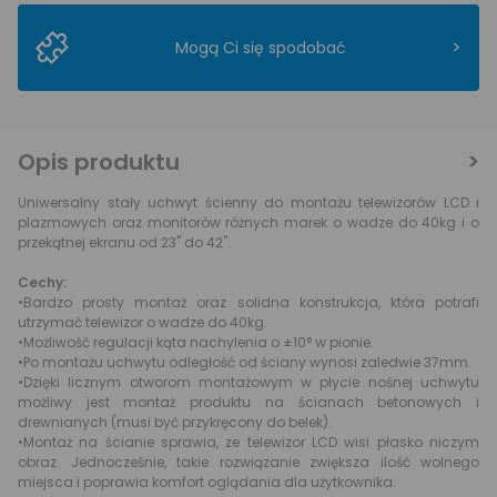
>
Mogą Ci się spodobać
Opis produktu
Uniwersalny stały uchwyt ścienny do montażu telewizorów LCD i
plazmowych oraz monitorów różnych marek o wadze do 40kg i o
przekątnej ekranu od 23" do 42".
Cechy:
•Bardzo prosty montaż oraz solidna konstrukcja, która potrafi
utrzymać telewizor o wadze do 40kg.
•Możliwość regulacji kąta nachylenia o ±10° w pionie.
•Po montażu uchwytu odległość od ściany wynosi zaledwie 37mm.
•Dzięki licznym otworom montażowym w płycie nośnej uchwytu
możliwy jest montaż produktu na ścianach betonowych i
drewnianych (musi być przykręcony do belek).
•Montaż na ścianie sprawia, ze telewizor LCD wisi płasko niczym
obraz. Jednocześnie, takie rozwiązanie zwiększa ilość wolnego
miejsca i poprawia komfort oglądania dla użytkownika.