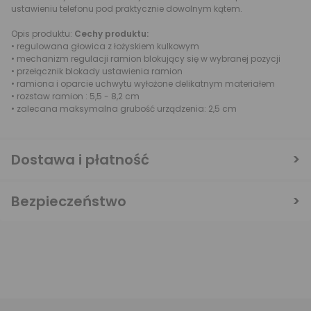
ustawieniu telefonu pod praktycznie dowolnym kątem.
Opis produktu:
Cechy produktu:
• regulowana głowica z łożyskiem kulkowym
• mechanizm regulacji ramion blokujący się w wybranej pozycji
• przełącznik blokady ustawienia ramion
• ramiona i oparcie uchwytu wyłożone delikatnym materiałem
• rozstaw ramion : 5,5 - 8,2 cm
• zalecana maksymalna grubość urządzenia: 2,5 cm
Dostawa i płatność
Bezpieczeństwo