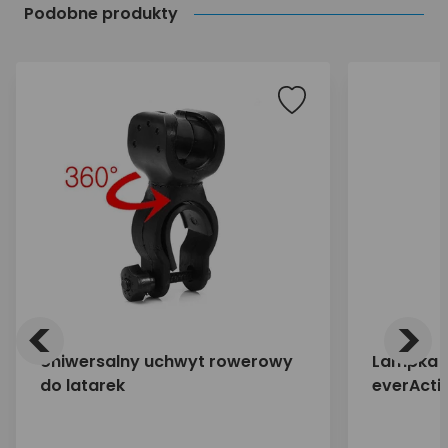
Podobne produkty
<
>
Uniwersalny uchwyt rowerowy
Lampka r
do latarek
everActi