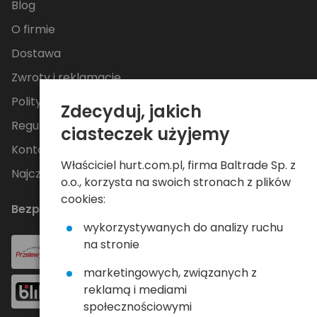
Blog
O firmie
Dostawa
Zwroty i reklamacje
Polityka Prywatności
Zdecyduj, jakich
Regulamin
ciasteczek użyjemy
Kontakt
Właściciel hurt.com.pl, firma Baltrade Sp. z
Najczęściej zadawane pytania
o.o., korzysta na swoich stronach z plików
cookies:
Bezpieczne płatności
wykorzystywanych do analizy ruchu
na stronie
marketingowych, związanych z
reklamą i mediami
społecznościowymi