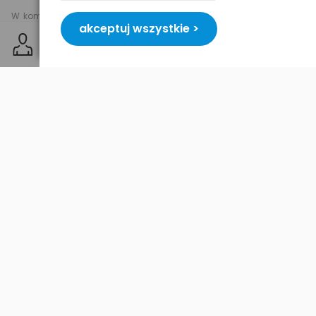
W komplecie jest także zaczep umożliwiający montaż uchwytu na
akceptuj wszystkie >
kratce nawiewu.
Cechy produktu:
• długość ramienia: 14cm
• przyssawka o średnicy 7cm z zatrzaskiem dociskającym
• regulowana głowica z łożyskiem kulkowym
• ramiona i oparcie uchwytu wyłożone delikatnym materiałem
• rozstaw ramion: 10,5 - 14,5 cm
• w komplecie zaczep umożliwiający montaż uchwytu na kratce
nawiewu
Dostawa i płatność
Bezpieczeństwo