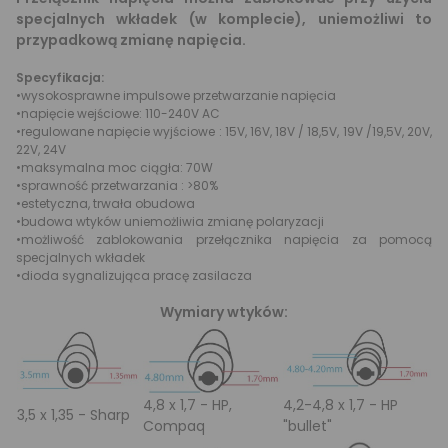
specjalnych wkładek (w komplecie), uniemożliwi to
przypadkową zmianę napięcia.
Specyfikacja:
•wysokosprawne impulsowe przetwarzanie napięcia
•napięcie wejściowe: 110-240V AC
•regulowane napięcie wyjściowe : 15V, 16V, 18V / 18,5V, 19V /19,5V, 20V,
22V, 24V
•maksymalna moc ciągła: 70W
•sprawność przetwarzania : >80%
•estetyczna, trwała obudowa
•budowa wtyków uniemożliwia zmianę polaryzacji
•możliwość zablokowania przełącznika napięcia za pomocą
specjalnych wkładek
•dioda sygnalizująca pracę zasilacza
Wymiary wtyków:
4,8 x 1,7 - HP,
4,2-4,8 x 1,7 - HP
3,5 x 1,35 - Sharp
Compaq
"bullet"