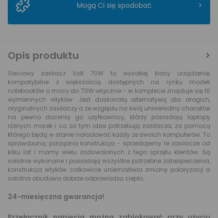
>
Mogą Ci się spodobać
Opis produktu
Sieciowy zasilacz Volt 70W to wysokiej klasy urządzenie,
kompatybilne z większością dostępnych na rynku modeli
notebooków o mocy do 70W włącznie - w komplecie znajduje się 10
wymiennych wtyków. Jest doskonałą alternatywą dla drogich,
oryginalnych zasilaczy a ze względu na swój uniwersalny charakter
na pewno docenią go użytkownicy, którzy posiadają laptopy
różnych marek i co za tym idzie potrzebują zasilacza, za pomocą
którego będą w stanie naładować każdy ze swoich komputerów. To
sprawdzona, porządna konstrukcja - sprzedajemy te zasilacze od
kilku lat i mamy wielu zadowolonych z tego sprzętu klientów. Są
solidnie wykonane i posiadają wszystkie potrzebne zabezpieczenia,
konstrukcja wtyków całkowicie uniemożliwia zmianę polaryzacji a
solidna obudowa dobrze odprowadza ciepło.
24-miesięczna gwarancja!
Przełącznik napięcia można zablokować przy użyciu