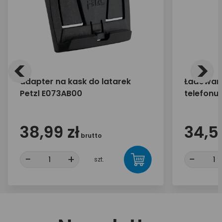
<
>
adapter na kask do latarek
Ładowark
Petzl E073AB00
telefonu
30W 1x U
38,99 zł
34,55
brutto
-
+
-
szt.