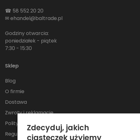
☎
58 552 20 20
✉
ehandel@baltrade.pl
Godziny otwarcia:
poniedziałek - piątek
7:30 - 15:30
Sklep
Blog
O firmie
Dostawa
Zwroty i reklamacje
Polityka Prywatności
Zdecyduj, jakich
Regulamin
ciasteczek użyjemy