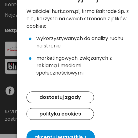
Kontakt
Właściciel hurt.com.pl, firma Baltrade Sp. z
Najczęściej zadawane pytania
o.o., korzysta na swoich stronach z plików
cookies:
Bezpieczne płatności
wykorzystywanych do analizy ruchu
na stronie
marketingowych, związanych z
reklamą i mediami
społecznościowymi
dostostuj zgody
© 2024 Baltrade sp. z o.o. - Wszelkie prawa
polityka cookies
zastrzeżone.
akceptuj wszystkie >