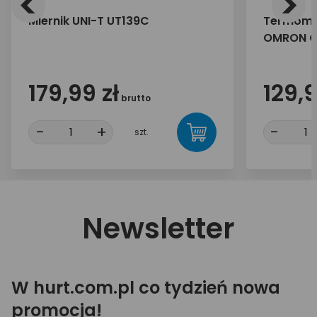
<
>
Miernik UNI-T UT139C
Termome
OMRON G
179,99 zł
129,9
brutto
-
+
-
szt.
Newsletter
W hurt.com.pl co tydzień nowa
promocja!