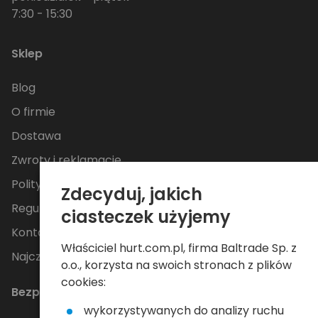
7:30 - 15:30
Sklep
Blog
O firmie
Dostawa
Zwroty i reklamacje
Polityka Prywatności
Zdecyduj, jakich
Regulamin
ciasteczek użyjemy
Kontakt
Właściciel hurt.com.pl, firma Baltrade Sp. z
Najczęściej zadawane pytania
o.o., korzysta na swoich stronach z plików
cookies:
Bezpieczne płatności
wykorzystywanych do analizy ruchu