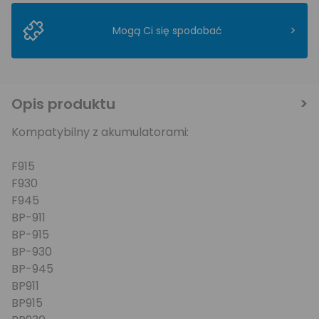
>
Mogą Ci się spodobać
Opis produktu
Kompatybilny z akumulatorami:
F915
F930
F945
BP-911
BP-915
BP-930
BP-945
BP911
BP915