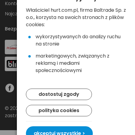
Kontakt
Właściciel hurt.com.pl, firma Baltrade Sp. z
Najczęściej zadawane pytania
o.o., korzysta na swoich stronach z plików
cookies:
Bezpieczne płatności
wykorzystywanych do analizy ruchu
na stronie
marketingowych, związanych z
reklamą i mediami
społecznościowymi
dostostuj zgody
© 2024 Baltrade sp. z o.o. - Wszelkie prawa
polityka cookies
zastrzeżone.
akceptuj wszystkie >