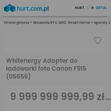
HURT
DETAL
Strona główna
>
Akcesoria RTV, AGD, Smart Home
>
aparaty c
Whitenergy Adapter do
ładowarki foto Canon F915
(05656)
9 999 999 999,99 zł
bru