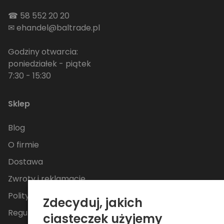
☎
58 552 20 20
✉
ehandel@baltrade.pl
Godziny otwarcia:
poniedziałek - piątek
7:30 - 15:30
Sklep
Blog
O firmie
Dostawa
Zwroty i reklamacje
Polityka Prywatności
Zdecyduj, jakich
Regulamin
ciasteczek użyjemy