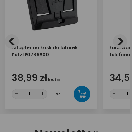
<
>
adapter na kask do latarek
Ładowark
Petzl E073AB00
telefonu
30W 1x U
38,99 zł
34,55
brutto
-
+
-
szt.