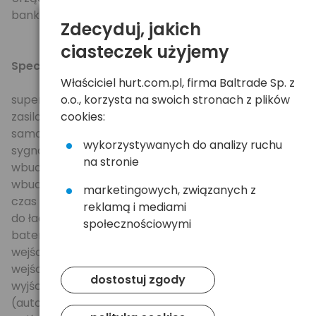
banknotów.
Zdecyduj, jakich
ciasteczek użyjemy
Specyfikacja:
Właściciel hurt.com.pl, firma Baltrade Sp. z
superszybkie ładowanie – prąd maksymalny 800mA
o.o., korzysta na swoich stronach z plików
zasilanie sieciowe i z gniazda zapalniczki
cookies:
samochodowej
wykorzystywanych do analizy ruchu
sygnalizacja trybu pracy diodą LED
na stronie
wbudowana latarka
wbudowany tester banknotów
marketingowych, związanych z
czas ładowania zależny od pojemności baterii
reklamą i mediami
do ładowarki należy dobrać odpowiedni do modelu
społecznościowymi
baterii adapter (prawie 100 modeli do wyboru)
wejście AC: AC 90V - 250V 50/60Hz, 100mA MAX
wejście samochodowe: DC 12 - 24V
dostostuj zgody
wyjście - napięcie prądu DC 1.2 - 8.4V
(automatyczne ustawianie)