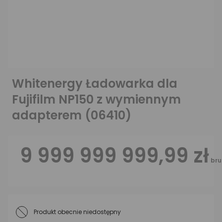
Whitenergy Ładowarka dla
Fujifilm NP150 z wymiennym
adapterem (06410)
9 999 999 999,99 zł
bru
Produkt obecnie niedostępny