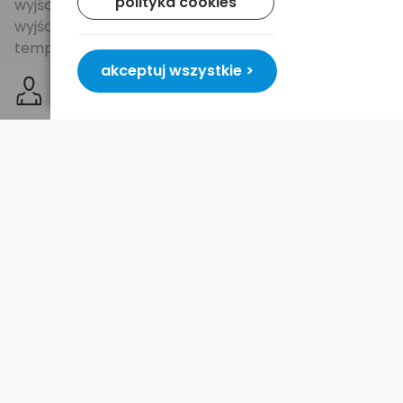
polityka cookies
wyjście - natężenie prądu: DC 800mA MAX
wyjście DC: DC 1.2 - 8.4V 800mA (MAX)
temperatura pracy: 0 - 45oC
wymiary: 90mm x 53mm x 34mm
akceptuj wszystkie >
waga: 64g
Idealne uzupełnienie zestawu: ponad 90 modeli
zamienników baterii FOTO/VIDEO
pełna kompatybilność z oryginałem
wysoka jakość ogniwa
dłuższa trwałość
szybsze ładowanie bez efektu pamięci
podwójne zabezpieczenie baterii (przed
przepięciem i przed przegrzaniem)