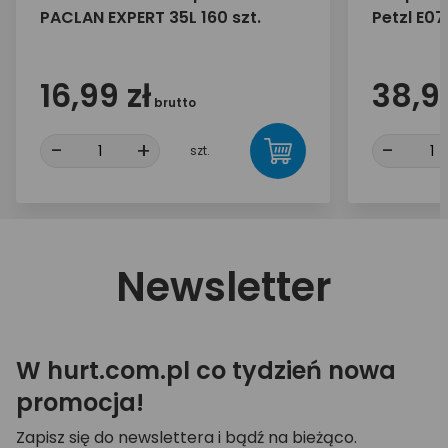
PACLAN EXPERT 35L 160 szt.
Petzl E0
16,99 zł
38,99
brutto
-
+
-
szt.
Newsletter
W hurt.com.pl co tydzień nowa
promocja!
Zapisz się do newslettera i bądź na bieżąco.