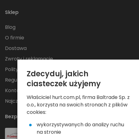
Sklep
Blog
O firmie
Dostawa
Zwroty i reklamacje
Polityka Prywatności
Zdecyduj, jakich
Regulamin
ciasteczek użyjemy
Kontakt
Właściciel hurt.com.pl, firma Baltrade Sp. z
Najczęściej zadawane pytania
o.o., korzysta na swoich stronach z plików
cookies:
Bezpieczne płatności
wykorzystywanych do analizy ruchu
na stronie