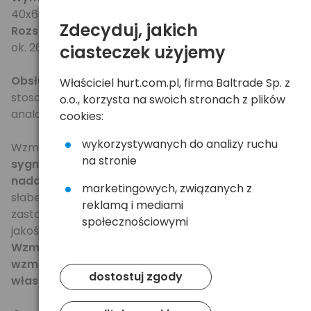
40x60mm
Zdecyduj, jakich
Rozstaw otworów montażowych:
ok. 26mm
ciasteczek użyjemy
Obsługuje wszystkie
użyteczne częstotliwości
Właściciel hurt.com.pl, firma Baltrade Sp. z
stosowane w radiu FM, telewizji naziemnej
o.o., korzysta na swoich stronach z plików
analogowej i
telewizji cyfrowej DVB-T
.
cookies:
wykorzystywanych do analizy ruchu
Wzmacniacz
zapewnia odpowiednie poziomy
na stronie
sygnału nawet z odległości 60-100km od
nadajnika
- znajdzie zastosowanie w warunkach
marketingowych, związanych z
słabego poziomu sygnału, gdzie niemożliwe jest
reklamą i mediami
zastosowanie zwykłego symetryzatora lub słabej
społecznościowymi
jakości wzmacniacza.
Wzmacniacz charakteryzuje się wysokim
wzmocnieniem, przy niskim poziomie szumów
dostostuj zgody
własnych.