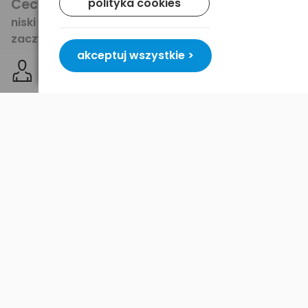
polityka cookies
Cechą unikalną
tego wzmacniacza jest
bardzo
niski próg dla napięcia wejściowego
. Wzmacniacz
zaczyna pracować już od ok. 3V DC - przy użyciu
akceptuj wszystkie >
regulowanego zasilacza możliwa jest płynna i
dokładna regulacja wzmocnienia - bardzo
przydatne przy odbiorze telewizji DVB-T
.
Świetnie nadaje się do
renowacji/reaktywacji posiadanych
anten
, często wyprodukowanych wiele lat temu,
aby dostosować je do lepszego odbioru nowej
telewizji cyfrowej DVB-T.
Specyfikacja
Wzmocnienie (V
12V)
maks. 34 - 35dB
in
min. 28dB