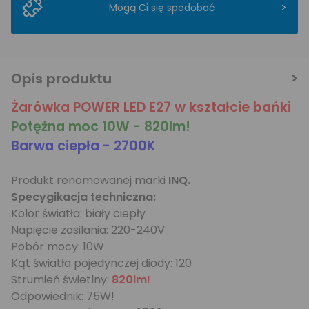
>
Mogą Ci się spodobać
Opis produktu
Żarówka POWER LED E27 w kształcie bańki
Potężna moc 10W - 820lm!
Barwa ciepła - 2700K
Produkt renomowanej marki
INQ.
Specygikacja techniczna:
Kolor światła: biały ciepły
Napięcie zasilania: 220-240V
Pobór mocy: 10W
Kąt światła pojedynczej diody: 120
Strumień świetlny:
820lm!
Odpowiednik: 75W!