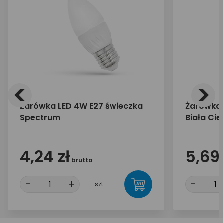
<
>
Żarówka LED 4W E27 świeczka
Żarówka 
Spectrum
Biała Ci
4,24 zł
5,69 
brutto
-
+
-
szt.