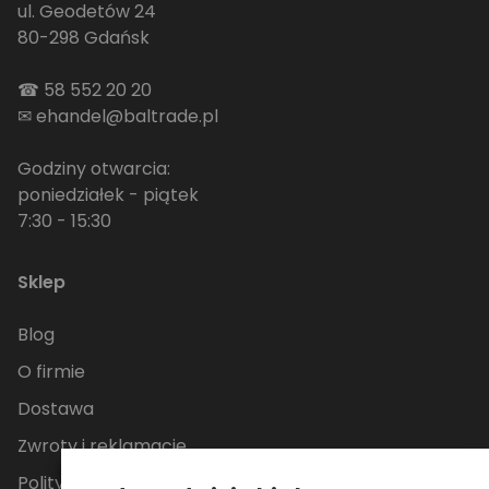
ul. Geodetów 24
80-298 Gdańsk
☎
58 552 20 20
✉
ehandel@baltrade.pl
Godziny otwarcia:
poniedziałek - piątek
7:30 - 15:30
Sklep
Blog
O firmie
Dostawa
Zwroty i reklamacje
Polityka Prywatności