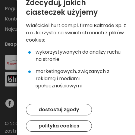
Zdecyduj, jakich
Regulamin
ciasteczek użyjemy
Kontakt
Właściciel hurt.com.pl, firma Baltrade Sp. z
Najczęściej zadawane pytania
o.o., korzysta na swoich stronach z plików
cookies:
Bezpieczne płatności
wykorzystywanych do analizy ruchu
na stronie
marketingowych, związanych z
reklamą i mediami
społecznościowymi
dostostuj zgody
© 2024 Baltrade sp. z o.o. - Wszelkie prawa
polityka cookies
zastrzeżone.