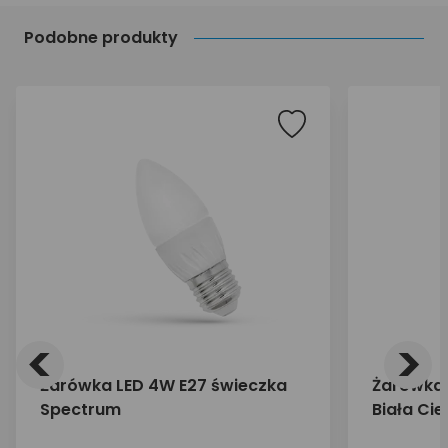
Podobne produkty
<
>
Żarówka LED 4W E27 świeczka
Żarówka 
Spectrum
Biała Ci