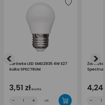
<
>
Żarówka LED SMD2835 4W E27
Żarówka 
kulka SPECTRUM
Spectru
3,51 zł
4,24 
brutto
-
+
-
szt.