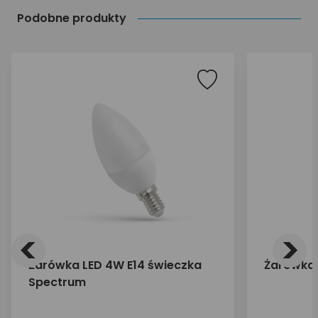
Podobne produkty
<
>
Żarówka LED 4W E14 świeczka
Żarówka 
Spectrum