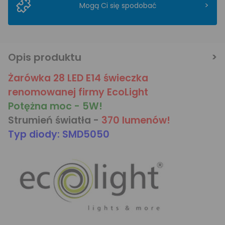
>
Mogą Ci się spodobać
Opis produktu
Żarówka 28 LED E14 świeczka
renomowanej firmy EcoLight
Potężna moc - 5W!
Strumień światła -
370 lumenów!
Typ diody: SMD5050