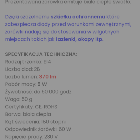
Prezentowana żarówka emituje białe ciepłe światło.
Dzięki szczelnemu
szkiełku ochronnemu
które
zabezpiecza diody przed warunkami zewnętrznymi,
żarówki nadają się do stosowania w wilgotnych
miejscach takich jak
łazienki, okapy itp.
SPECYFIKACJA TECHNICZNA:
Rodzaj trzonka: E14
Liczba diod: 28
Liczba lumen:
370 lm
Pobór mocy:
5 W
Żywotność: do 50 000 godz.
Waga: 50 g
Certyfikaty: CE, ROHS
Barwa: biała ciepła
Kąt świecenia: 180 stopni
Odpowiednik żarówki: 60 W
Napięcie pracy: 230 V