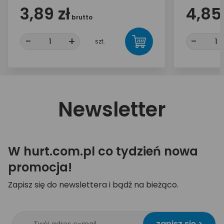
3,89 zł
4,85 
brutto
-
+
-
szt.
Newsletter
W hurt.com.pl co tydzień nowa
promocja!
Zapisz się do newslettera i bądź na bieżąco.
zapisz się >