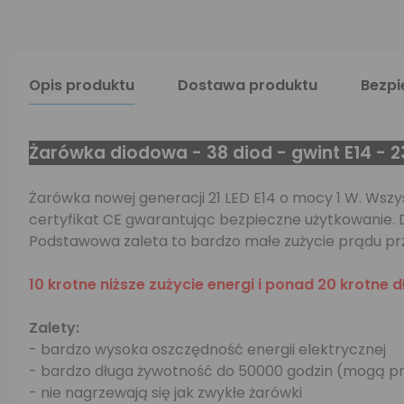
Opis produktu
Dostawa produktu
Bezp
Żarówka diodowa - 38 diod - gwint E14 - 2
Żarówka nowej generacji 21 LED E14 o mocy 1 W. Wszy
certyfikat CE gwarantując bezpieczne użytkowanie. D
Podstawowa zaleta to bardzo małe zużycie prądu prz
10 krotne niższe zużycie energi i ponad 20 krotne 
Zalety:
- bardzo wysoka oszczędność energii elektrycznej
- bardzo długa żywotność do 50000 godzin (mogą p
- nie nagrzewają się jak zwykłe żarówki