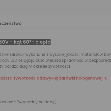
ieczeństwo
30V - kąt 60°- ciepła
stkie żarówki wykonane z wysokiej jakości materiałów bo
iody LED osiągają dużo większą sprawność w bezpośredniej
y bardzo długim okresie żywotności.
dłuższa żywotnośc od zwykłej żarówki halogenowej!!!.
racować 24 godziny na dobę)