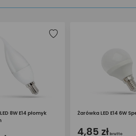
LED 8W E14 płomyk
Żarówka LED E14 6W S
m
4,85 zł
brutto