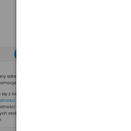
zapisz się >
ny adres e-mail
romocjach na hurt.com.pl.
ię z treścią i akceptuję
watności
i akceptuję
watności i wyrażam zgodę
nych osobowych na
.