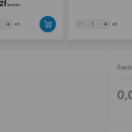
zł
brutto
+
+
-
-
+
+
szt.
szt.
Żaró
0,