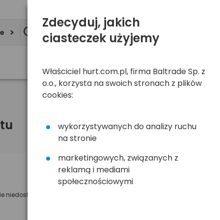
Zdecyduj, jakich
ie
ciasteczek użyjemy
Właściciel hurt.com.pl, firma Baltrade Sp. z
o.o., korzysta na swoich stronach z plików
cookies:
tu
wykorzystywanych do analizy ruchu
na stronie
marketingowych, związanych z
reklamą i mediami
Powiadom mnie o dostępności
społecznościowymi
ie niedostępny
Wyślemy powiadomienie o dostęności
na poniższy adres e-mail