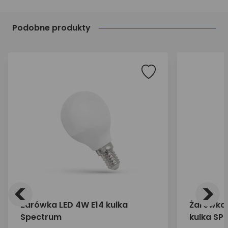
Podobne produkty
<
>
Żarówka LED 4W E14 kulka
Żarówka 
Spectrum
kulka SP