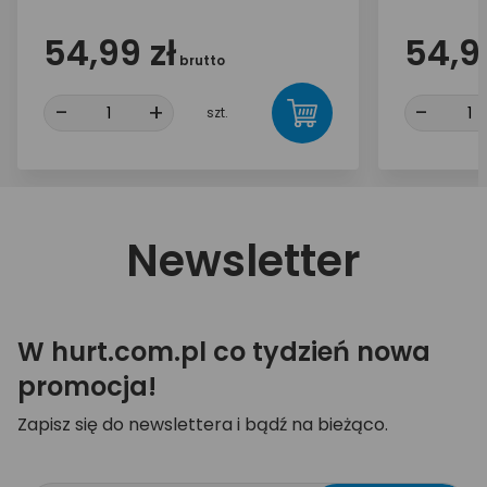
54,99 zł
54,99
brutto
-
+
-
szt.
Newsletter
W hurt.com.pl co tydzień nowa
promocja!
Zapisz się do newslettera i bądź na bieżąco.