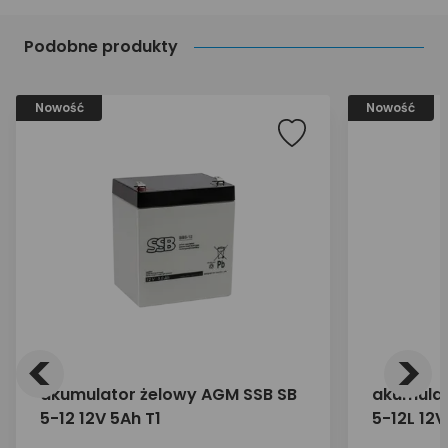
Podobne produkty
Nowość
Nowość
<
>
akumulator żelowy AGM SSB SB
akumulat
5-12 12V 5Ah T1
5-12L 12V