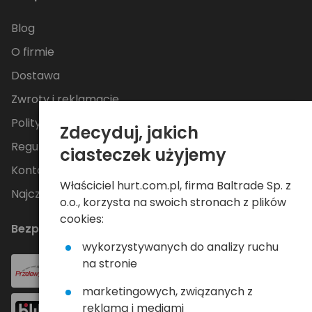
Blog
O firmie
Dostawa
Zwroty i reklamacje
Polityka Prywatności
Zdecyduj, jakich
Regulamin
ciasteczek użyjemy
Kontakt
Właściciel hurt.com.pl, firma Baltrade Sp. z
Najczęściej zadawane pytania
o.o., korzysta na swoich stronach z plików
cookies:
Bezpieczne płatności
wykorzystywanych do analizy ruchu
na stronie
marketingowych, związanych z
reklamą i mediami