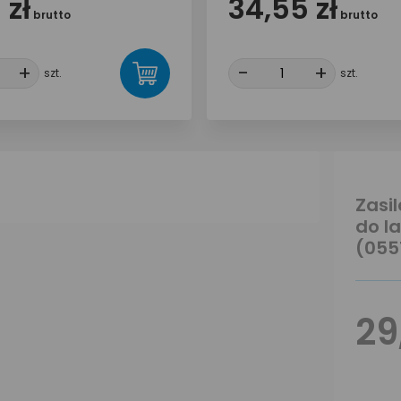
 zł
34,55 zł
brutto
brutto
+
+
-
-
+
+
szt.
szt.
Zasi
do l
(055
29