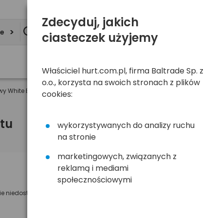
Zdecyduj, jakich
ie
ciasteczek użyjemy
Właściciel hurt.com.pl, firma Baltrade Sp. z
o.o., korzysta na swoich stronach z plików
 White Energy do laptopów Dell 19.5V/3.34A 65W (05512)
cookies:
tu
wykorzystywanych do analizy ruchu
na stronie
marketingowych, związanych z
reklamą i mediami
Powiadom mnie o dostępności
społecznościowymi
ie niedostępny
Wyślemy powiadomienie o dostęności
na poniższy adres e-mail