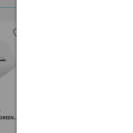
Nowość
>
o
akumulator żelowy AGM SSB SB
UGREEN
5-12 12V 5Ah T1
09