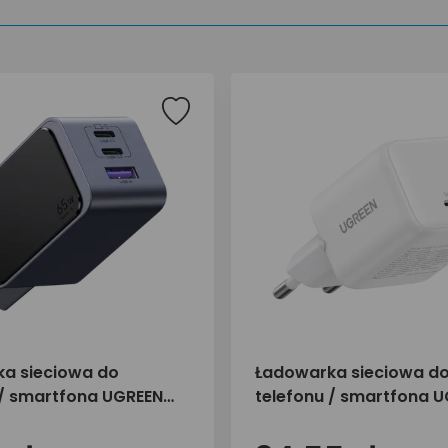
a sieciowa do
Ładowarka sieciowa d
 / smartfona UGREEN
telefonu / smartfona 
SB-C 1x USB-A X553
30W 1x USB-C X513 650