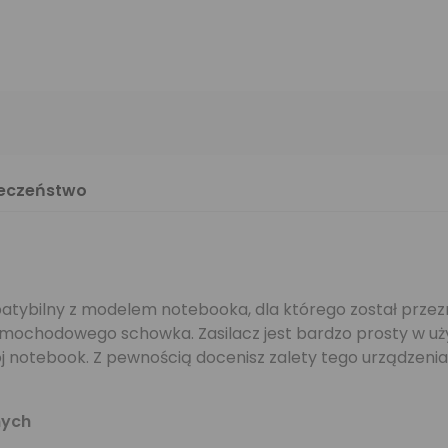
ieczeństwo
tybilny z modelem notebooka, dla którego został przezn
mochodowego schowka. Zasilacz jest bardzo prosty w uży
ój notebook. Z pewnością docenisz zalety tego urządzenia
nych