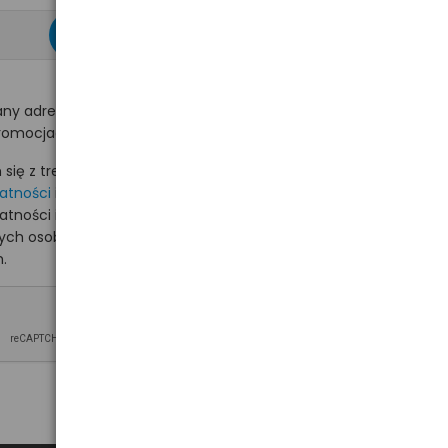
zapisz się >
ny adres e-mail
romocjach na hurt.com.pl.
ię z treścią i akceptuję
watności
i akceptuję
watności i wyrażam zgodę
nych osobowych na
.