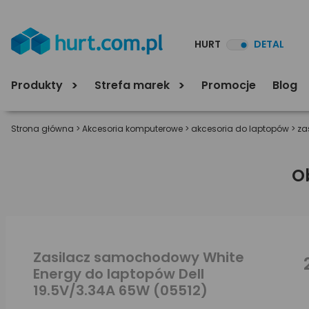
HURT
DETAL
Produkty
Strefa marek
Promocje
Blog
Strona główna
>
Akcesoria komputerowe
>
akcesoria do laptopów
>
za
O
Zasilacz samochodowy White
Energy do laptopów Dell
19.5V/3.34A 65W (05512)