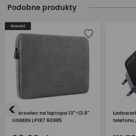
Podobne produkty
Nowość
<
Pokrowiec na laptopa 13"-13.9"
Ładowark
UGREEN LP187 60985
telefonu
65W 2x U
35042