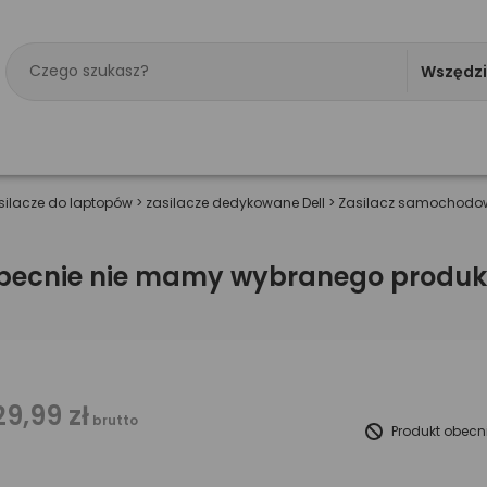
Wszędz
silacze do laptopów
>
zasilacze dedykowane Dell
>
Zasilacz samochodowy
becnie nie mamy wybranego produk
29,99 zł
brutto
Produkt obecn