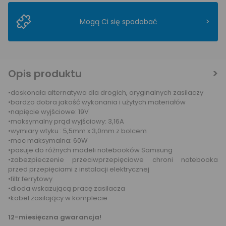
>
Mogą Ci się spodobać
Opis produktu
•doskonała alternatywa dla drogich, oryginalnych zasilaczy
•bardzo dobra jakość wykonania i użytych materiałów
•napięcie wyjściowe: 19V
•maksymalny prąd wyjściowy: 3,16A
•wymiary wtyku : 5,5mm x 3,0mm z bolcem
•moc maksymalna: 60W
•pasuje do różnych modeli notebooków Samsung
•zabezpieczenie przeciwprzepięciowe chroni notebooka
przed przepięciami z instalacji elektrycznej
•filtr ferrytowy
•dioda wskazującą pracę zasilacza
•kabel zasilający w komplecie
12-miesięczna gwarancja!