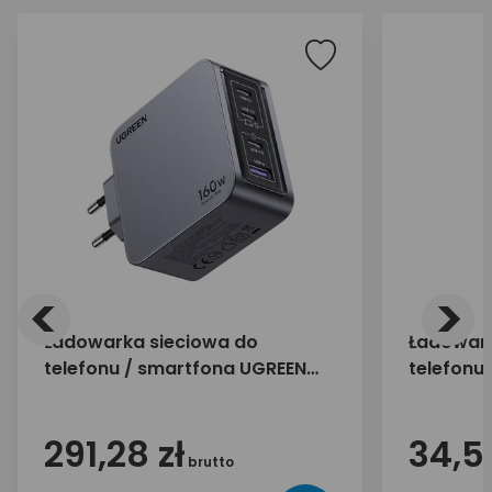
<
>
Ładowarka sieciowa do
Ładowark
telefonu / smartfona UGREEN
telefonu
160W 3x USB-C 1x USB-A X763
30W 1x U
25877
291,28 zł
34,55
brutto