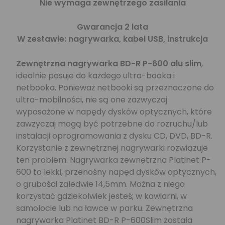
Nie wymaga zewnętrzego zasilania
Gwarancja 2 lata
W zestawie: nagrywarka, kabel USB, instrukcja
Zewnętrzna nagrywarka BD-R P-600 alu slim
,
idealnie pasuje do każdego ultra-booka i
netbooka. Ponieważ netbooki są przeznaczone do
ultra-mobilności, nie są one zazwyczaj
wyposażone w napędy dysków optycznych, które
zawzyczaj mogą być potrzebne do rozruchu/lub
instalacji oprogramowania z dysku CD, DVD, BD-R.
Korzystanie z zewnętrznej nagrywarki rozwiązuje
ten problem. Nagrywarka zewnętrzna Platinet P-
600 to lekki, przenośny napęd dysków optycznych,
o grubości zaledwie 14,5mm. Można z niego
korzystać gdziekolwiek jesteś; w kawiarni, w
samolocie lub na ławce w parku. Zewnętrzna
nagrywarka Platinet BD-R P-600Slim została