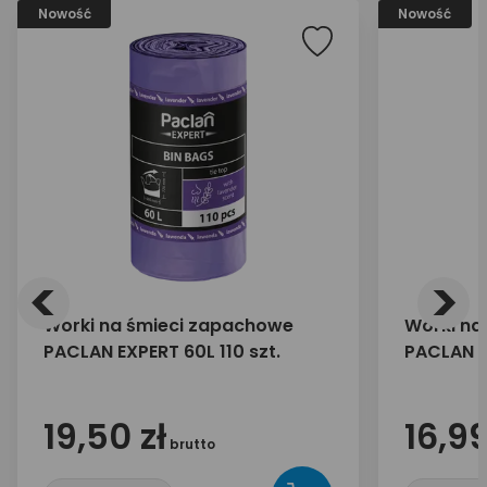
Nowość
Nowość
<
>
Worki na śmieci zapachowe
Worki na
PACLAN EXPERT 60L 110 szt.
PACLAN E
19,50 zł
16,99
brutto