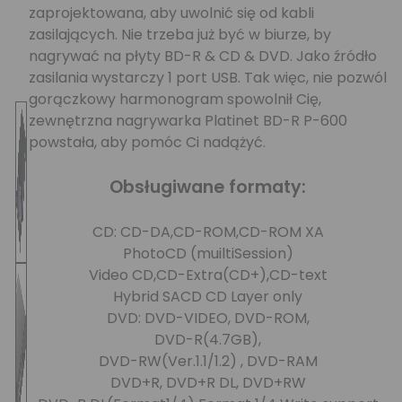
zaprojektowana, aby uwolnić się od kabli
zasilających. Nie trzeba już być w biurze, by
nagrywać na płyty BD-R & CD & DVD. Jako źródło
zasilania wystarczy 1 port USB. Tak więc, nie pozwól
gorączkowy harmonogram spowolnił Cię,
zewnętrzna nagrywarka Platinet BD-R P-600
powstała, aby pomóc Ci nadążyć.
Obsługiwane formaty:
CD: CD-DA,CD-ROM,CD-ROM XA
PhotoCD (muiltiSession)
Video CD,CD-Extra(CD+),CD-text
Hybrid SACD CD Layer only
DVD: DVD-VIDEO, DVD-ROM,
DVD-R(4.7GB),
DVD-RW(Ver.1.1/1.2) , DVD-RAM
DVD+R, DVD+R DL, DVD+RW