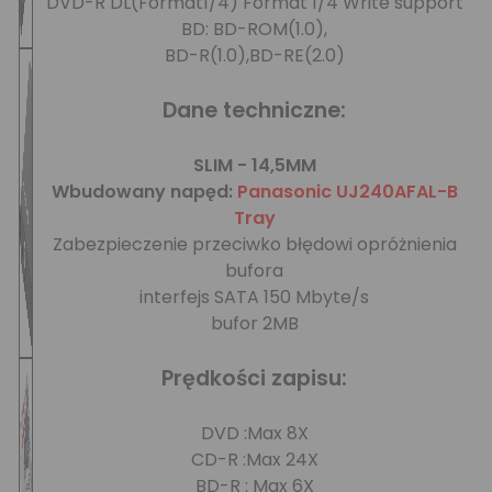
DVD-R DL(Format1/4) Format 1/4 Write support
BD: BD-ROM(1.0),
BD-R(1.0),BD-RE(2.0)
Dane techniczne:
SLIM - 14,5MM
Wbudowany napęd:
Panasonic UJ240AFAL-B
Tray
Zabezpieczenie przeciwko błędowi opróżnienia
bufora
interfejs SATA 150 Mbyte/s
bufor 2MB
Prędkości zapisu:
DVD :Max 8X
CD-R :Max 24X
BD-R : Max 6X