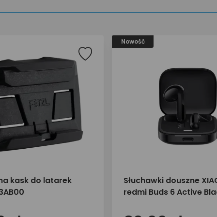
Nowość
na kask do latarek
Słuchawki douszne XIA
73AB00
redmi Buds 6 Active Bl