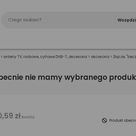
Wszędz
>
anteny TV, radiowe, cyfrowe DVB-T, akcesoria
>
akcesoria
>
Złącze, "bec
becnie nie mamy wybranego produk
0,59 zł
brutto
Produkt obecn