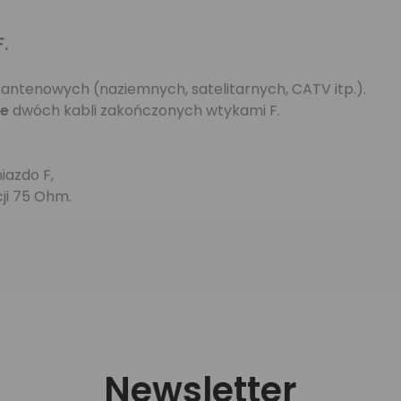
F.
 antenowych (naziemnych, satelitarnych, CATV itp.).
ie
dwóch kabli zakończonych wtykami F.
iazdo F,
ji 75 Ohm.
Newsletter