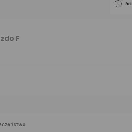
Pro
azdo F
ieczeństwo