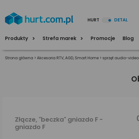
HURT
DETAL
Produkty
Strefa marek
Promocje
Blog
Strona główna
>
Akcesoria RTV, AGD, Smart Home
>
sprzęt audio-video
O
Złącze, "beczka" gniazdo F -
gniazdo F