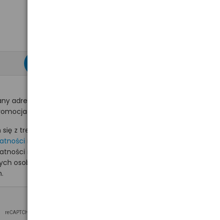
zapisz się >
ny adres e-mail
romocjach na hurt.com.pl.
ię z treścią i akceptuję
watności
i akceptuję
watności i wyrażam zgodę
nych osobowych na
.