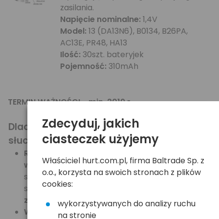
zasilania.
Napięcie nominalne:
1,4V
Model:
13 (DA13N6), B0134, B26PA,
AC13E, PR48, HA13
Ilość:
30szt. bateryjek
Pojemność:
310mAh
TERMIN WAŻNOŚCI - min. 2019 r.
Zdecyduj, jakich
Dlaczego warto wybrać baterie
ciasteczek użyjemy
słuchowe Duracell?
Rewelacyjna kompatybilność i
Właściciel hurt.com.pl, firma Baltrade Sp. z
wydajność prądowa
- baterie Duracell
o.o., korzysta na swoich stronach z plików
sprawdzą się w każdym aparacie
cookies:
słuchowym, jako nieliczne
działają również
z nowoczesnymi implantami słuchu
!
wykorzystywanych do analizy ruchu
Wysoka gęstość zgromadzonego
na stronie