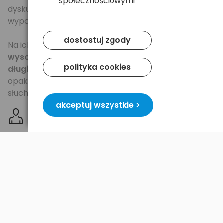
społecznościowymi
dyskusyjnych, często dodawane jako fabryczne
wyposażenie niektórych aparatów słuchowych.
dostostuj zgody
Na ich wydajność i długą żywotność wpływ ma
wysoka pojemność 180mAh,
a dzięki specjalnemu
polityka cookies
długiemu uchwytowi
wyjmowanie baterii z
opakowania i umieszczanie ich w aparacie
słuchowym jest teraz bardzo łatwe i proste.
Baterie pochodzą z
najświeższej
produkcji.
akceptuj wszystkie >
Specyfikacja
Rodzaj:
bateria cynkowo - powietrzna (zinc air)
Zastosowanie:
aparaty słuchowe, implanty oraz
inne urządzenia medyczne wymagające pewnego i
wydajnego zasilania
Opakowanie:
5x blister - 30 szt. baterii
Napięcie nominalne:
1,45 (V)