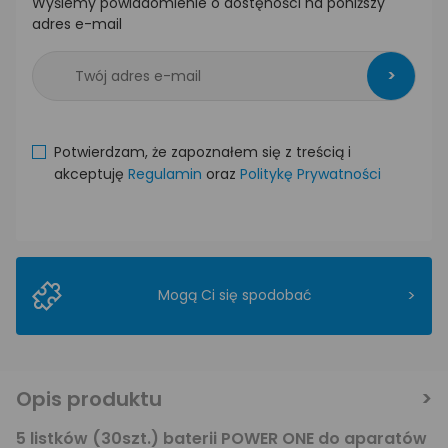
Wyślemy powiadomienie o dostęności na poniższy
adres e-mail
>
Potwierdzam, że zapoznałem się z treścią i
akceptuję
Regulamin
oraz
Politykę Prywatności
>
Mogą Ci się spodobać
Opis produktu
5 listków (30szt.) baterii POWER ONE do aparatów