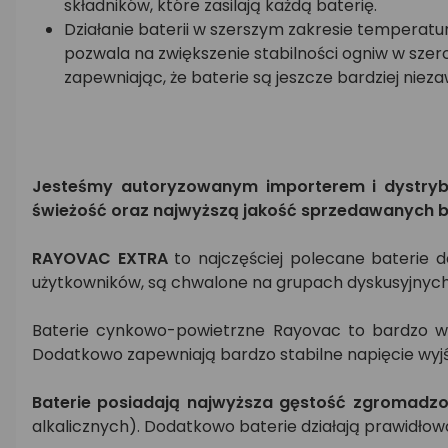
składników, które zasilają każdą baterię.
Działanie baterii w szerszym zakresie temperatu
pozwala na zwiększenie stabilności ogniw w szer
zapewniając, że baterie są jeszcze bardziej niez
Jesteśmy autoryzowanym importerem i dystrybu
świeżość oraz najwyższą jakość sprzedawanych ba
RAYOVAC EXTRA
to najczęściej polecane baterie 
użytkowników, są chwalone na grupach dyskusyjnych
Baterie cynkowo-powietrzne Rayovac to bardzo wy
Dodatkowo zapewniają bardzo stabilne napięcie wyjś
Baterie posiadają najwyższa gęstość zgromadzone
alkalicznych). Dodatkowo baterie działają prawidłowo