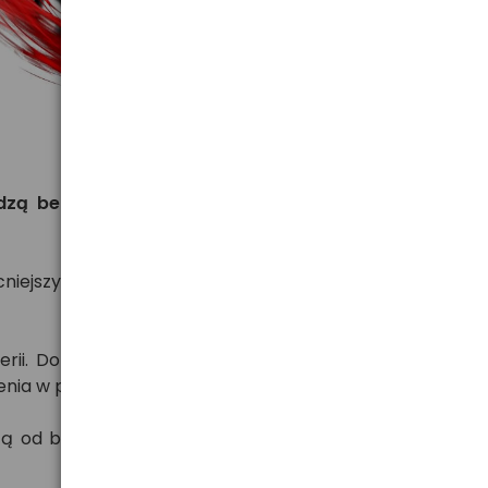
dzą bezpośrednio od producenta, gwarantuje to
iejszych na rynku. Cieszą się bardzo dobrą opinią
erii. Dobrze znoszą rozładowanie wysokim prądem.
czenia w przypadku wielu urządzeń medycznych.
ą od baterii srebrowych oraz 5x większą od baterii