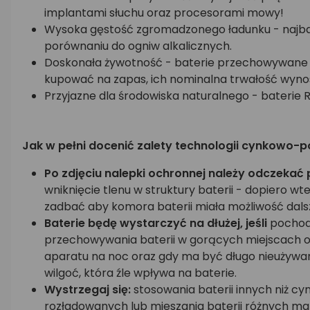
implantami słuchu oraz procesorami mowy!
Wysoka gęstość zgromadzonego ładunku - najbard
porównaniu do ogniw alkalicznych.
Doskonała żywotność - baterie przechowywane w 
kupować na zapas, ich nominalna trwałość wynosi
Przyjazne dla środowiska naturalnego - baterie R
Jak w pełni docenić zalety technologii cynkowo-p
Po zdjęciu nalepki ochronnej należy odczekać 
wniknięcie tlenu w struktury baterii - dopiero wt
zadbać aby komora baterii miała możliwość dalsz
Baterie będę wystarczyć na dłużej, jeśli
pochodz
przechowywania baterii w gorących miejscach o
aparatu na noc oraz gdy ma być długo nieużywany
wilgoć, która źle wpływa na baterie.
Wystrzegaj się:
stosowania baterii innych niż cy
rozładowanych lub mieszania baterii różnych mar