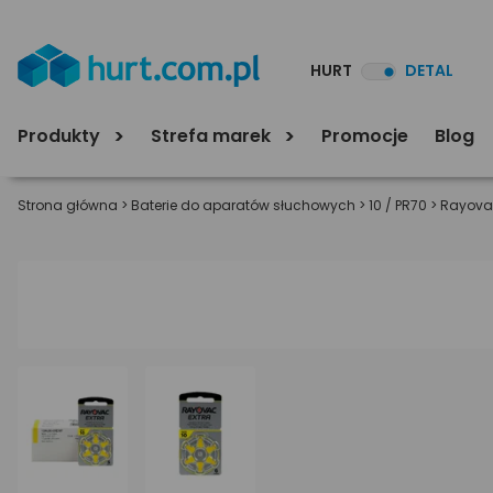
HURT
DETAL
Produkty
Strefa marek
Promocje
Blog
Strona główna
>
Baterie do aparatów słuchowych
>
10 / PR70
>
Rayovac