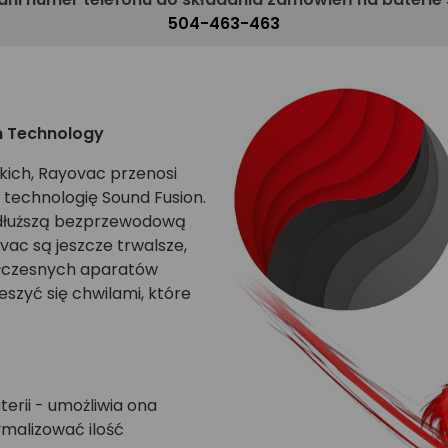
504-463-463
n Technology
skich, Rayovac przenosi
 technologię Sound Fusion.
ą dłuższą bezprzewodową
vac są jeszcze trwalsze,
ółczesnych aparatów
eszyć się chwilami, które
erii - umożliwia ona
malizować ilość