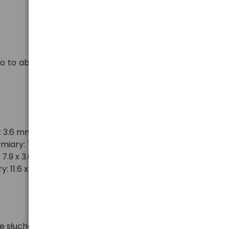
o aby do klienta dotarł produkt możliwie świeży, o
x 3.6 mm)
iary: 7.9 x 5.4 mm)
 7.9 x 3.6 mm)
: 11.6 x 5.4 mm)
e słuchowym, działają również z nowoczesnymi