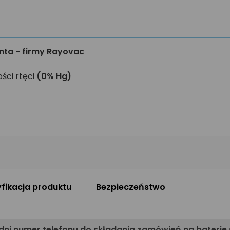
nta - firmy Rayovac
ści rtęci
(0% Hg)
fikacja produktu
Bezpieczeństwo
ni numer telefonu do składania zamówień na baterie