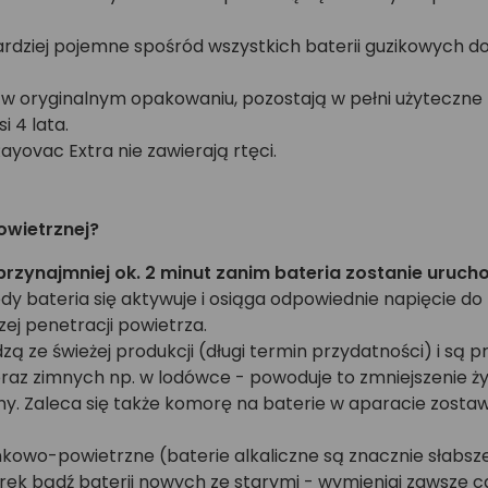
ziej pojemne spośród wszystkich baterii guzikowych dos
oryginalnym opakowaniu, pozostają w pełni użyteczne pr
 4 lata.
ayovac Extra nie zawierają rtęci.
owietrznej?
przynajmniej ok. 2 minut zanim bateria zostanie uruc
edy bateria się aktywuje i osiąga odpowiednie napięcie do
ej penetracji powietrza.
ą ze świeżej produkcji (długi termin przydatności) i są
raz zimnych np. w lodówce - powoduje to zmniejszenie ż
. Zaleca się także komorę na baterie w aparacie zostawia
nkowo-powietrzne (baterie alkaliczne są znacznie słabsze
ek bądź baterii nowych ze starymi - wymieniaj zawsze ca