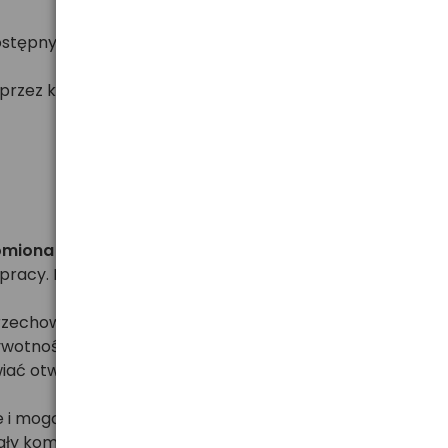
tępnych na rynku, do 5x więcej energii w
zez kilka lat! Baterie Rayovac Extra można
homiona w urządzeniu.
Czas ten jest potrzebny na
 pracy. Podczas eksploatacji baterii należy również
 przechowywane w suchym i chłodnym miejscu (unikaj
ywotności). Ponadto warto pamiętać o wyłączaniu
ć otwartą na noc - dzięki temu nie osadzi się w niej
 i mogą wylać). Unikaj trzymania w aparacie baterii
ły komplet. Nie wolno również trzymać baterii luzem