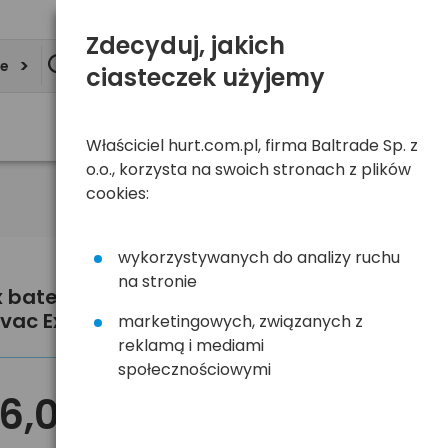
Zdecyduj, jakich
ie
ciasteczek użyjemy
Właściciel hurt.com.pl, firma Baltrade Sp. z
o.o., korzysta na swoich stronach z plików
cookies:
wykorzystywanych do analizy ruchu
na stronie
x baterie do aparatów słuchowych
vac Extra 10
marketingowych, związanych z
reklamą i mediami
społecznościowymi
6,00 zł
brutto