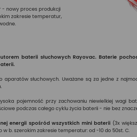
r - nowy proces produkcji
okim zakresie temperatur,
awodne.
torem baterii słuchowych Rayovac. Baterie pocho
terii.
do aparatów słuchowych. Uważane są za jedne z najmocn
.
soka pojemność przy zachowaniu niewielkiej wagi bat
ciowe podczas całego cyklu życia baterii - nie bez zna
j energii spośród wszystkich mini baterii
(3x większ
 w b. szerokim zakresie temperatur: od -10 do 50st. C.