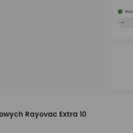
Duża
-
-
howych Rayovac Extra 10