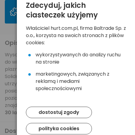
Zdecyduj, jakich
>
Mogą Ci się spodobać
ciasteczek użyjemy
Właściciel hurt.com.pl, firma Baltrade Sp. z
o.o., korzysta na swoich stronach z plików
Opis produktu
cookies:
wykorzystywanych do analizy ruchu
Wysokiej jakości uniwersalny uchwyt 4World pasuje
na stronie
do większości dostępnych na rynku telewizorów
plazmowych/LCD o przekątnej ekranu od 37" do 60".
marketingowych, związanych z
Solidna, metalowa konstrukcja gwarantuje
reklamą i mediami
utrzymanie ekranu o wadze do 81,6 kg. Uchwyt
społecznościowymi
posiada możliwość regulacji nachylenia. Wbudowana
poziomica zapewnia precyzyjny montaż. W zestawie
znajduje się instrukcja montażu oraz komplet śrub.
dostostuj zgody
30 lat gwarancji!
polityka cookies
Dostawa i płatność