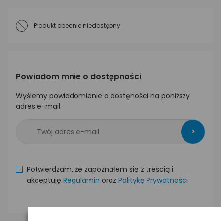
Produkt obecnie niedostępny
Powiadom mnie o dostępności
Wyślemy powiadomienie o dostęności na poniższy
adres e-mail
>
Potwierdzam, że zapoznałem się z treścią i
akceptuję
Regulamin
oraz
Politykę Prywatności