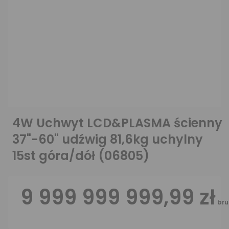
4W Uchwyt LCD&PLASMA ścienny
37"-60" udźwig 81,6kg uchylny
15st góra/dół (06805)
9 999 999 999,99 zł
bru