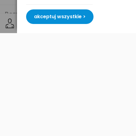
Bezpieczeństwo
akceptuj wszystkie >
Podobne produkty
Nowość
Nowość