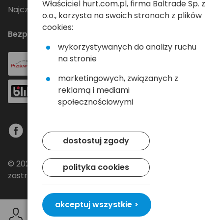
Właściciel hurt.com.pl, firma Baltrade Sp. z
Najczęściej zadawane pytania
o.o., korzysta na swoich stronach z plików
cookies:
Bezpieczne płatności
wykorzystywanych do analizy ruchu
na stronie
marketingowych, związanych z
reklamą i mediami
społecznościowymi
dostostuj zgody
© 2024 Baltrade sp. z o.o. - Wszelkie prawa
polityka cookies
zastrzeżone.
akceptuj wszystkie >