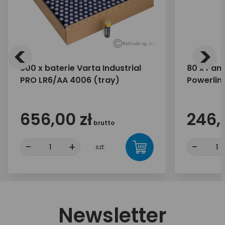
<
>
500 x baterie Varta Industrial
80 x Pana
PRO LR6/AA 4006 (tray)
Powerlin
656,00 zł
246,
brutto
-
+
-
szt.
Newsletter