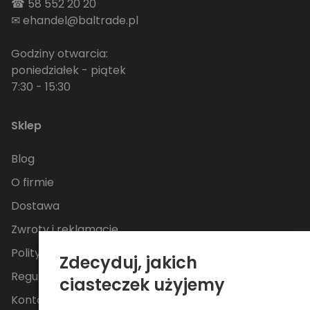
☎
58 552 20 20
✉
ehandel@baltrade.pl
Godziny otwarcia:
poniedziałek - piątek
7:30 - 15:30
Sklep
Blog
O firmie
Dostawa
Zwroty i reklamacje
Polityka Prywatności
Zdecyduj, jakich
Regulamin
ciasteczek użyjemy
Kontakt