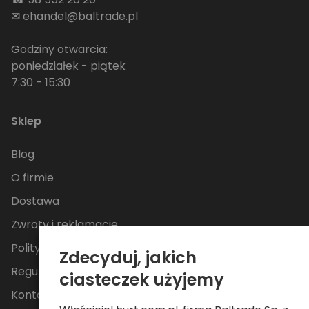
✉
ehandel@baltrade.pl
Godziny otwarcia:
poniedziałek - piątek
7:30 - 15:30
Sklep
Blog
O firmie
Dostawa
Zwroty i reklamacje
Polityka Prywatności
Zdecyduj, jakich
Regulamin
ciasteczek użyjemy
Kontakt