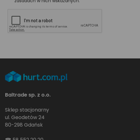
zasadach w nich wskazanych.
Baltrade sp. z o.o.
Sklep stacjonarny
ul. Geodetów 24
80-298 Gdańsk
☎
58 552 20 20