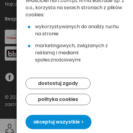
Właściciel hurt.com.pl, firma Baltrade Sp. z
Najczęściej zadawane pytania
o.o., korzysta na swoich stronach z plików
cookies:
Bezpieczne płatności
wykorzystywanych do analizy ruchu
na stronie
marketingowych, związanych z
reklamą i mediami
społecznościowymi
dostostuj zgody
© 2024 Baltrade sp. z o.o. - Wszelkie prawa
polityka cookies
zastrzeżone.
akceptuj wszystkie >