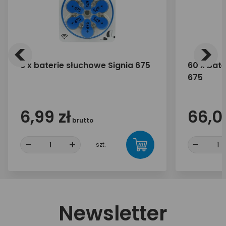
<
>
6 x baterie słuchowe Signia 675
60 x bate
675
6,99 zł
66,00
brutto
-
+
-
szt.
Newsletter