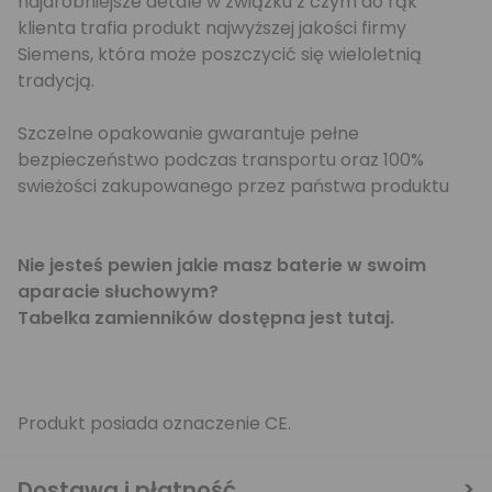
najdrobniejsze detale w związku z czym do rąk
klienta trafia produkt najwyższej jakości firmy
Siemens, która może poszczycić się wieloletnią
tradycją.
Szczelne opakowanie gwarantuje pełne
bezpieczeństwo podczas transportu oraz 100%
swieżości zakupowanego przez państwa produktu
Nie jesteś pewien jakie masz baterie w swoim
aparacie słuchowym?
Tabelka zamienników dostępna jest
tutaj.
Produkt posiada oznaczenie CE.
Dostawa i płatność