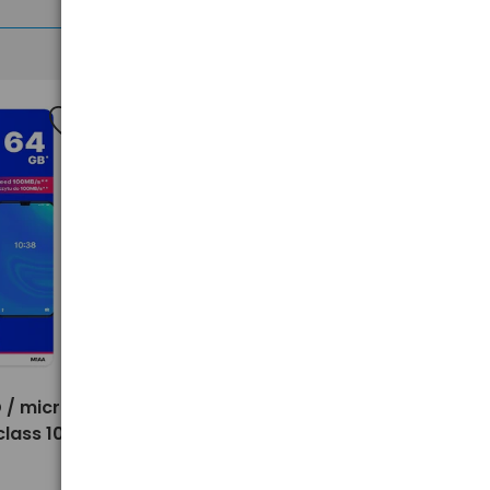
>
 / micro
Karta pamięci micro SD / micro
lass 10
SDXC GOODRAM 128GB class 10
UHS-I + adapter SD