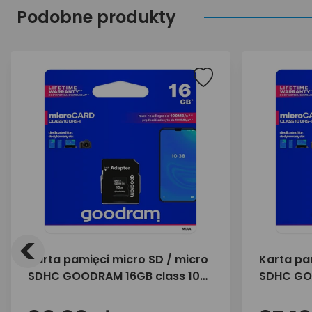
Podobne produkty
<
Karta pamięci micro SD / micro
Karta pa
SDHC GOODRAM 16GB class 10
SDHC GO
UHS-I + adapter do SD
UHS-I + 