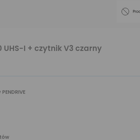
Pro
 UHS-I + czytnik V3 czarny
 PENDRIVE
etów