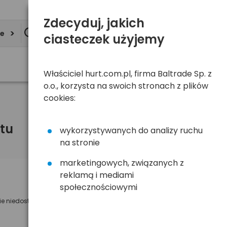
Zdecyduj, jakich
ie
ciasteczek użyjemy
Właściciel hurt.com.pl, firma Baltrade Sp. z
o.o., korzysta na swoich stronach z plików
cookies:
tu
wykorzystywanych do analizy ruchu
na stronie
marketingowych, związanych z
reklamą i mediami
Powiadom mnie o dostępności
społecznościowymi
ie niedostępny
Wyślemy powiadomienie o dostęności
na poniższy adres e-mail