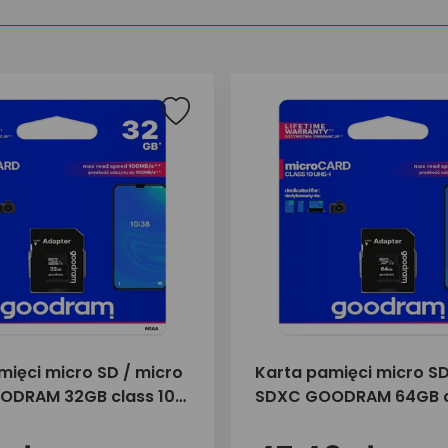
mięci micro SD / micro
Karta pamięci micro SD
ODRAM 32GB class 10
SDXC GOODRAM 64GB c
adapter SD
UHS-I + adapter SD