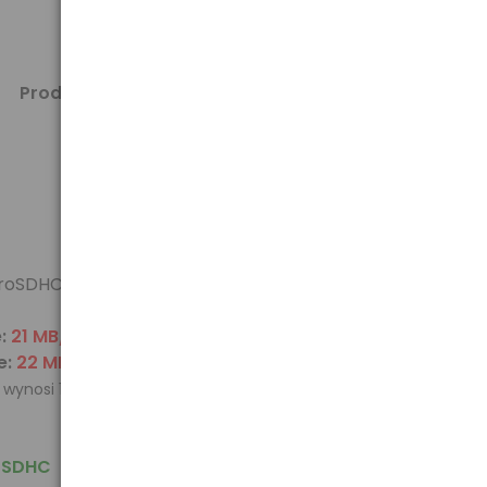
Producent:
A-DATA
croSDHC)
e:
21 MB/s
e:
22 MB/s
0 wynosi 10MB/s)
 SDHC