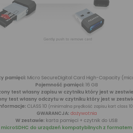
ty pamięci:
Micro SecureDigital Card High-Capacity (mi
Pojemność pamięci:
16 GB
ny test własny zapisu w czytniku który jest w zestwi
y test własny odczytu w czytniku który jest w zestwi
nformacje:
CLASS 10
(minimalna prędkość zapisu kart class 1
GWARANCJA:
dożywotnia
W zestawie:
karta pamięci + czytnik do USB
a microSDHC do urządzeń kompatybilnych z formatem