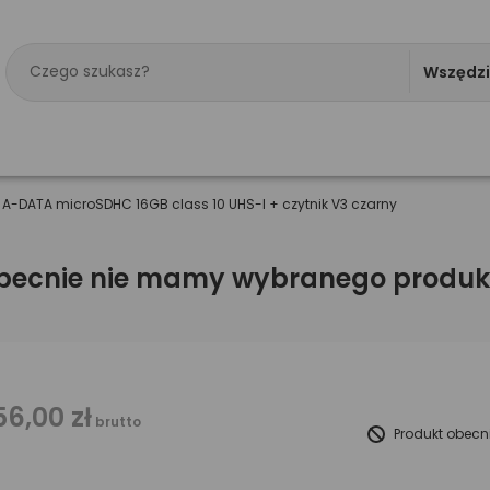
Wszędz
>
A-DATA microSDHC 16GB class 10 UHS-I + czytnik V3 czarny
becnie nie mamy wybranego produk
56,00 zł
brutto
Produkt obecn