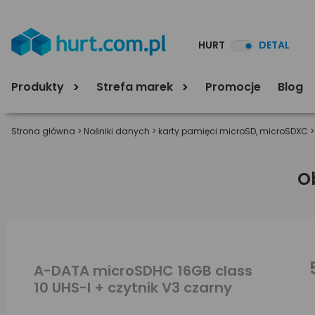
HURT
DETAL
Produkty
Strefa marek
Promocje
Blog
Strona główna
>
Nośniki danych
>
karty pamięci microSD, microSDXC
O
A-DATA microSDHC 16GB class
10 UHS-I + czytnik V3 czarny