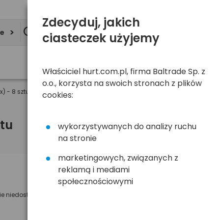
Zdecyduj, jakich
ie
ciasteczek użyjemy
Właściciel hurt.com.pl, firma Baltrade Sp. z
o.o., korzysta na swoich stronach z plików
 - 8 sztuk
cookies:
tu
wykorzystywanych do analizy ruchu
na stronie
marketingowych, związanych z
reklamą i mediami
Powiadom mnie o dostępności
społecznościowymi
ie niedostępny
Wyślemy powiadomienie o dostęności
na poniższy adres e-mail