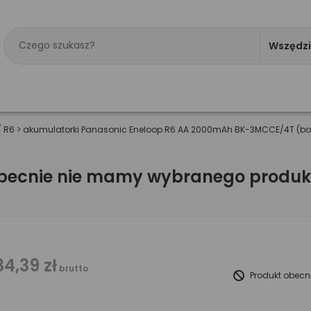
Wszędz
/ R6
>
akumulatorki Panasonic Eneloop R6 AA 2000mAh BK-3MCCE/4T (box)
becnie nie mamy wybranego produk
34,39 zł
brutto
Produkt obecn