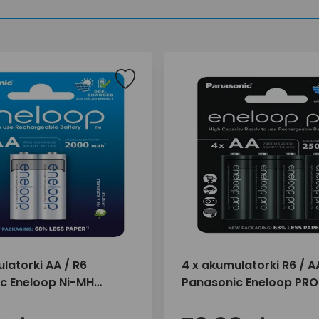
latorki AA / R6
4 x akumulatorki R6 / A
c Eneloop Ni-MH
Panasonic Eneloop PRO
 BK-3MCDE/2BE
MH 2500mAh BK-3HCDE
(blister)