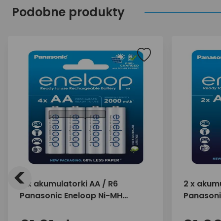
Podobne produkty
<
4 x akumulatorki AA / R6
2 x akumu
Panasonic Eneloop Ni-MH
Panasoni
2000mAh BK-3MCDE/4BE
2000mAh
(blister)
(blister)