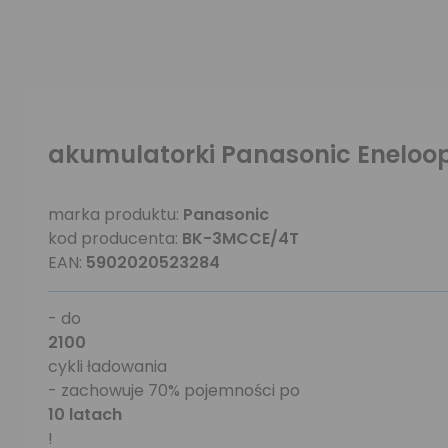
akumulatorki Panasonic Eneloo
marka produktu:
Panasonic
kod producenta:
BK-3MCCE/4T
EAN:
5902020523284
- do
2100
cykli ładowania
- zachowuje 70% pojemności po
10 latach
!