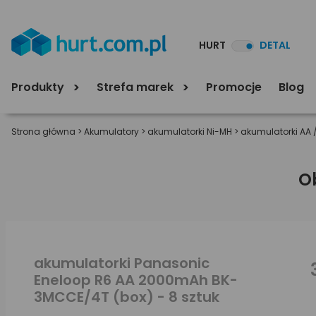
HURT
DETAL
Produkty
Strefa marek
Promocje
Blog
Strona główna
>
Akumulatory
>
akumulatorki Ni-MH
>
akumulatorki AA 
O
akumulatorki Panasonic
Eneloop R6 AA 2000mAh BK-
3MCCE/4T (box) - 8 sztuk