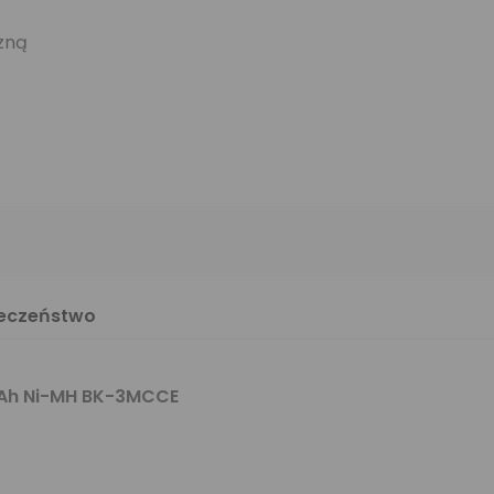
zną
ieczeństwo
mAh Ni-MH BK-3MCCE