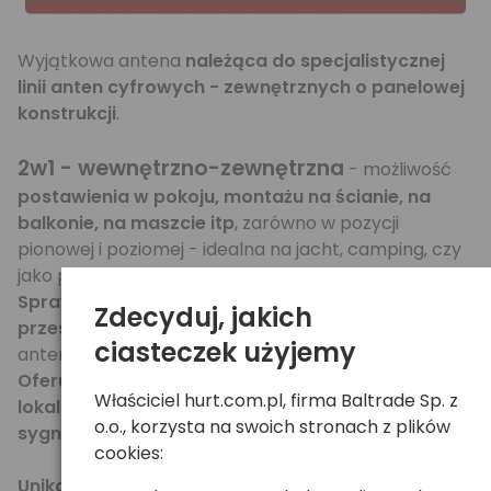
Wyjątkowa antena
należąca do specjalistycznej
linii anten cyfrowych - zewnętrznych o panelowej
konstrukcji
.
2w1 - wewnętrzno-zewnętrzna
- możliwość
postawienia w pokoju, montażu na ścianie, na
balkonie, na maszcie itp
, zarówno w pozycji
pionowej i poziomej - idealna na jacht, camping, czy
jako podstawowa antena do odbioru TV naziemnej.
Sprawdzi się w miejscach o ograniczonej
Zdecyduj, jakich
przestrzeni
- gdzie niemożliwe jest zastosowanie
ciasteczek użyjemy
anten Yagi itp.
Oferuje b.dobry odbiór TV cyfrowej DVB-T w
Właściciel hurt.com.pl, firma Baltrade Sp. z
lokalizacjach o silnym i umiarkowanym poziomie
o.o., korzysta na swoich stronach z plików
sygnału
.
cookies:
Unikalna - panelowa konstrukcja - kierunkowa