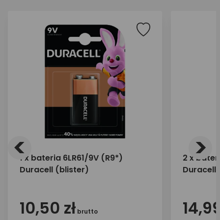
<
>
1 x bateria 6LR61/9V (R9*)
2 x bater
Duracell (blister)
Duracell 
10,50 zł
14,99
brutto