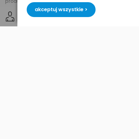
produktów, może się zdarzyć, że poniższa lista nie
będzie kompletna. Prosimy w takim wypadku
akceptuj wszystkie >
skontaktować się z doradcą Whitenergy korzystając
z odpowiedniego formularza kontaktowego przy
konfiguratorze lub w dziale „Whitenergy”.
Zastępuje baterie o kodach:
0CR036
0DU128
0FW302
0HX198
0JY316
0KP405
0NT340
0NT349
0NX511
0PU559
0TT344