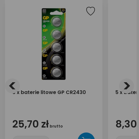
<
>
5 x baterie litowe GP CR2430
5 x bater
25,70 zł
8,30 
brutto