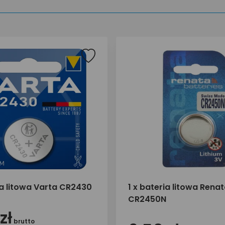
ia litowa Varta CR2430
1 x bateria litowa Rena
CR2450N
zł
brutto