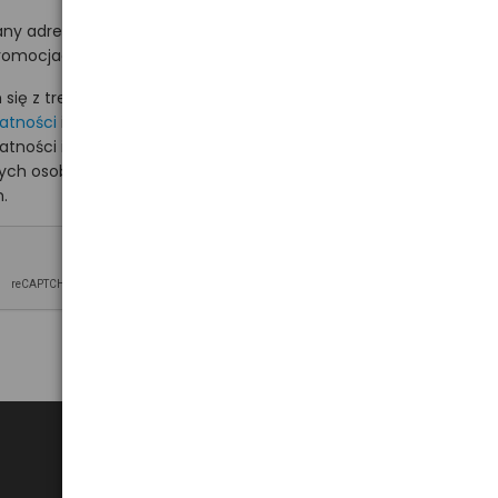
ny adres e-mail
romocjach na hurt.com.pl.
ię z treścią i akceptuję
watności
i akceptuję
watności i wyrażam zgodę
nych osobowych na
.