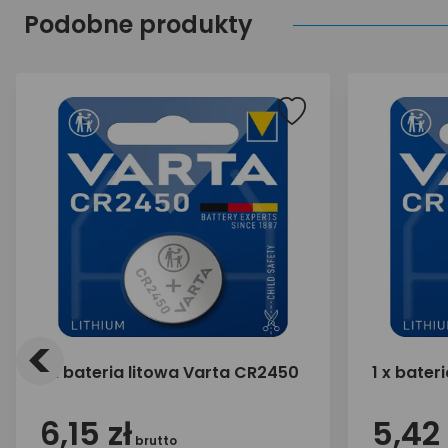
Podobne produkty
<
1 x bateria litowa Varta CR2450
1 x bater
6,15 zł
5,42 
brutto