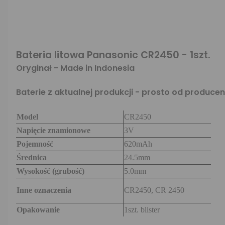
Bateria litowa Panasonic CR2450 - 1szt.
Oryginał - Made in Indonesia
Baterie z aktualnej produkcji - prosto od produce
Model
CR2450
Napięcie znamionowe
3V
Pojemność
620mAh
Średnica
24.5mm
Wysokość (grubość)
5.0mm
Inne oznaczenia
CR2450, CR 2450
Opakowanie
1szt. blister