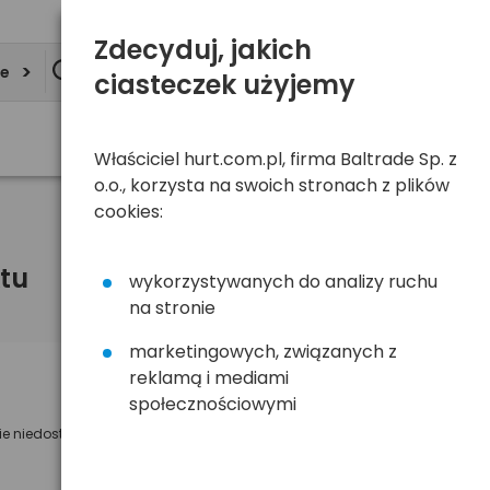
Zdecyduj, jakich
ie
ciasteczek użyjemy
Właściciel hurt.com.pl, firma Baltrade Sp. z
o.o., korzysta na swoich stronach z plików
cookies:
tu
wykorzystywanych do analizy ruchu
na stronie
marketingowych, związanych z
reklamą i mediami
Powiadom mnie o dostępności
społecznościowymi
ie niedostępny
Wyślemy powiadomienie o dostęności
na poniższy adres e-mail