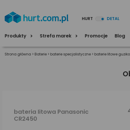
HURT
DETAL
Produkty
Strefa marek
Promocje
Blog
Strona główna
>
Baterie
>
baterie specjalistyczne
>
baterie litowe guzik
O
bateria litowa Panasonic
CR2450