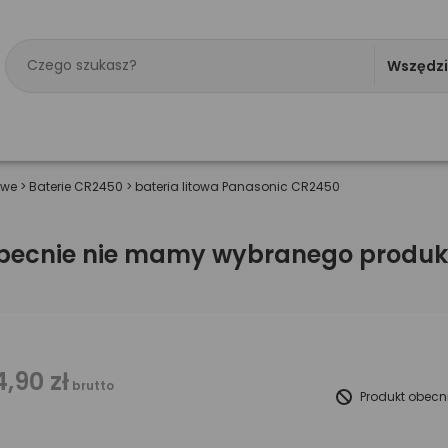
Wszędz
owe
>
Baterie CR2450
>
bateria litowa Panasonic CR2450
becnie nie mamy wybranego produk
4,90 zł
brutto
Produkt obecn