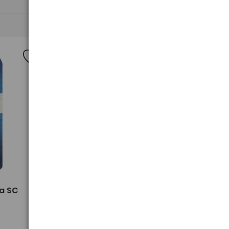
>
ta SC
1 x bateria litowa Varta CR2032
2,99 zł
brutto