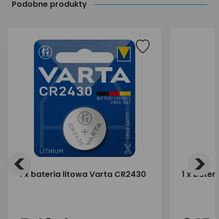
Podobne produkty
<
>
1 x bateria litowa Varta CR2430
1 x bater