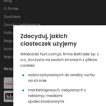
Blog
O firmie
Dostawa
Zwroty i reklamacje
Polityka Prywatności
Zdecyduj, jakich
Regulamin
ciasteczek użyjemy
Kontakt
Właściciel hurt.com.pl, firma Baltrade Sp. z
Najczęściej zadawane pytania
o.o., korzysta na swoich stronach z plików
cookies:
Bezpieczne płatności
wykorzystywanych do analizy ruchu
na stronie
marketingowych, związanych z
reklamą i mediami
społecznościowymi